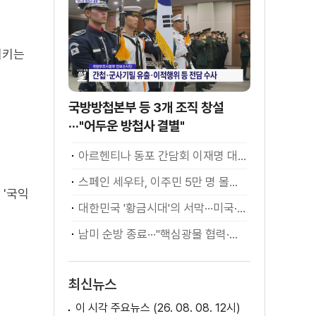
시키는
국방방첩본부 등 3개 조직 창설
···"어두운 방첩사 결별"
아르헨티나 동포 간담회 이재명 대통령 모두발언
스페인 세우타, 이주민 5만 명 몰려 [월드 투데이]
 '국익
대한민국 '황금시대'의 서막···미국·남미 순방 성과 총정리 [정.주.행]
남미 순방 종료···"핵심광물 협력·원유 수입선 확대"
최신뉴스
이 시각 주요뉴스 (26. 08. 08. 12시)