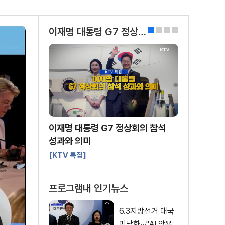
이재명 대통령 G7 정상회의 참석
0
1
2
3
이재명 대통령 G7 정상회의 참석
성과와 의미
[KTV 특집]
프로그램내 인기뉴스
6.3지방선거 대국
민담화···"AI 악용