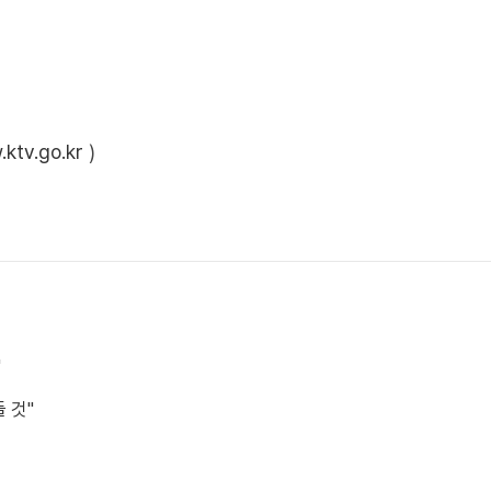
ktv.go.kr
)
"
 것"