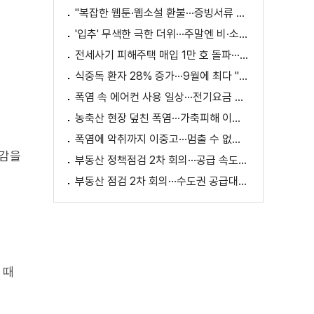
"복잡한 웹툰·웹소설 환불···증빙서류 요구까지"
'입추' 무색한 극한 더위···주말엔 비·소나기
전세사기 피해주택 매입 1만 호 돌파···피해 지원 속도
식중독 환자 28% 증가···9월에 최다 "입추 방심 금물"
폭염 속 에어컨 사용 일상···전기요금 줄이려면?
농축산 현장 덮친 폭염···가축피해 이틀 새 28만 마리↑
폭염에 악취까지 이중고···멈출 수 없는 필수노동
교감을
부동산 정책점검 2차 회의···공급 속도전 본격화하나
부동산 점검 2차 회의···수도권 공급대책 논의
 때