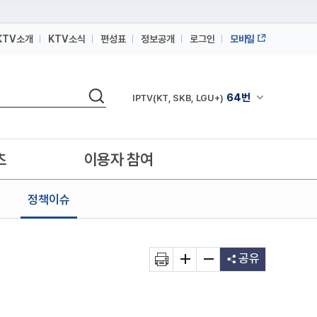
KTV소개
KTV소식
편성표
정보공개
로그인
모바일
164번
스카이라이프
검색
64번
채널안내 펼쳐
IPTV(KT, SKB, LGU+)
164번
스카이라이프
64번
IPTV(KT, SKB, LGU+)
츠
이용자 참여
164번
스카이라이프
정책이슈
공유