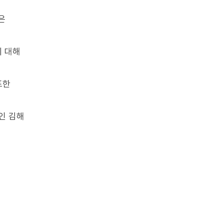
은
 대해
표한
인 김해