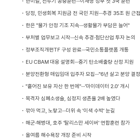
한미일, 전투기 공중훈련···이재명 정부 첫 3국 훈련
당정, 민생회복 지원금 전 국민 지원···추경 35조 원 근
한은 "물가 안정 기조 지속···생활물가 부담은 늘어"
부처별 업무보고 시작···신속 추경·첨단산업 투자 논의
정부조직개편TF 구성 완료···국민소통플랫폼 개통
EU CBAM 대응 설명회···중기 탄소배출량 산정 지원
분양전환형 매입임대 입주자 모집···"6년 살고 분양 결정
"흩어진 보유 자산 한 번에"···'마이데이터 2.0' 개시
목격자 심폐소생술, 심정지 생존율 2배 높였다
깎아 먹고, 노랗고···더위 속 '이색 수박' 눈길
해군·해병대, 호주 '탈리스만 세이버' 연합훈련 참가
올여름 해수욕장 개장 준비 시작