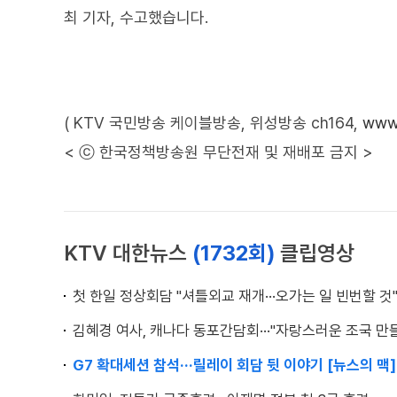
최 기자, 수고했습니다.
( KTV 국민방송 케이블방송, 위성방송 ch164,
www.
< ⓒ 한국정책방송원 무단전재 및 재배포 금지 >
KTV 대한뉴스
(1732회)
클립영상
첫 한일 정상회담 "셔틀외교 재개···오가는 일 빈번할 것
김혜경 여사, 캐나다 동포간담회···"자랑스러운 조국 만들
G7 확대세션 참석···릴레이 회담 뒷 이야기 [뉴스의 맥]