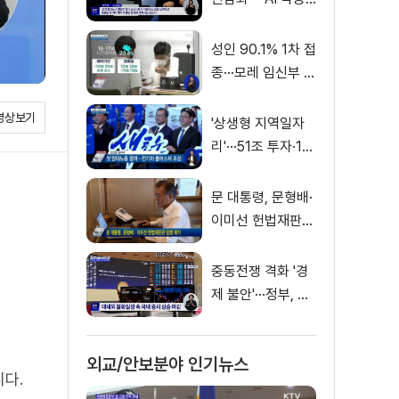
가짜뉴스 처벌"
성인 90.1% 1차 접
종···모레 임신부 사
전예약
영상보기
'상생형 지역일자
리'···51조 투자·13
만 명 고용
문 대통령, 문형배·
이미선 헌법재판관
임명 재가
중동전쟁 격화 '경
제 불안'···정부, 금
융·수출입 영향 최
소화
외교/안보분야 인기뉴스
니다.