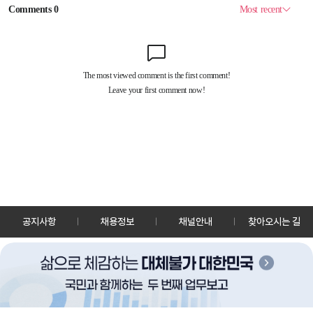
공지사항
채용정보
채널안내
찾아오시는 길
30128 세종특별자치시 정부2청사로 13 한국정책방송원 KTV
TEL: 044-204-8000
Copyrightⓒ KTV 국민방송 All Rights Reserved.
PC버전
앱 다운로드