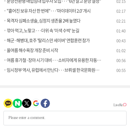
분양전환형 매입임대 입주자 모집···"6년 살고 분양 결정"
02:15
"흩어진 보유 자산 한 번에"···'마이데이터 2.0' 개시
02:17
목격자 심폐소생술, 심정지 생존율 2배 높였다
02:21
깎아 먹고, 노랗고···더위 속 '이색 수박' 눈길
01:40
해군·해병대, 호주 '탈리스만 세이버' 연합훈련 참가
00:43
올여름 해수욕장 개장 준비 시작
01:02
여름 휴가철·장마 시기 대비···소비자에게 유용한 자동차보험 정보 안내
00:56
임시정부 역사, 유럽에서 만난다···브뤼셀 한국문화원서 특별전
00:55