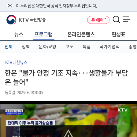
본
메
전
이 누리집은 대한민국 공식 전자정부 누리집입니다.
문
뉴
체
바
바
메
KTV 국민방송
온 에어
로
로
뉴
공식 누리집 주소 확인하기
메뉴 열기
가
가
바
go.kr 주소를 사용하는 누리집은 대한민국 정부기관이 관리하는 누리집입
기
기
로
뉴스
프로그램
온라인콘텐츠
편성표
니다.
가
이밖에 or.kr 또는 .kr등 다른 도메인 주소를 사용하고 있다면 아래 URL에
기
전체
정책
문화/교양
보도
특집
국가기념식
종영
서 도메인 주소를 확인해 보세요
운영중인 공식 누리집보기
KTV 대한뉴스
한은 "물가 안정 기조 지속···생활물가 부담
은 늘어"
등록일 : 2025.06.18 20:05