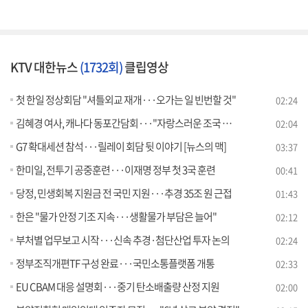
KTV 대한뉴스
(1732회)
클립영상
첫 한일 정상회담 "셔틀외교 재개···오가는 일 빈번할 것"
02:24
김혜경 여사, 캐나다 동포간담회···"자랑스러운 조국 만들 것"
02:04
G7 확대세션 참석···릴레이 회담 뒷 이야기 [뉴스의 맥]
03:37
한미일, 전투기 공중훈련···이재명 정부 첫 3국 훈련
00:41
당정, 민생회복 지원금 전 국민 지원···추경 35조 원 근접
01:43
한은 "물가 안정 기조 지속···생활물가 부담은 늘어"
02:12
부처별 업무보고 시작···신속 추경·첨단산업 투자 논의
02:24
정부조직개편TF 구성 완료···국민소통플랫폼 개통
02:33
EU CBAM 대응 설명회···중기 탄소배출량 산정 지원
02:00