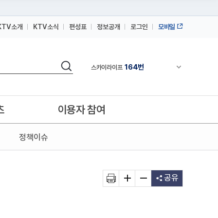
KTV소개
KTV소식
편성표
정보공개
로그인
모바일
164번
스카이라이프
검색
64번
채널안내 펼쳐
IPTV(KT, SKB, LGU+)
164번
스카이라이프
64번
IPTV(KT, SKB, LGU+)
츠
이용자 참여
164번
스카이라이프
정책이슈
공유