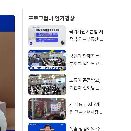
프로그램내 인기영상
국가자산기본법 제
정 추진···부동산·주
식 등 통합 관리
국민과 함께하는
부처별 업무보고
재개
노동이 존중받고,
기업이 신뢰받는
대체불가 대한민국
개 식용 금지 7개
월 앞···모란시장
'마지막 보신탕'
폭염 점검회의 주