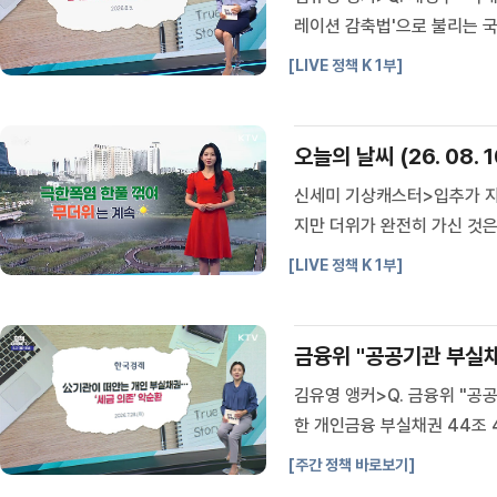
레이션 감축법'으로 불리는 
완성차 업계에 위기감이 감돌
[LIVE 정책 K 1부]
생산한 제품에 대해 생산량에 
오늘의 날씨 (26. 08. 1
신세미 기상캐스터>입추가 지
지만 더위가 완전히 가신 것
제외한 수도권과 충청, 경북
[LIVE 정책 K 1부]
에는 여전히 폭염경보가 발효 
금융위 "공공기관 부실채
김유영 앵커>Q. 금융위 "공
한 개인금융 부실채권 44조 
가 나왔습니다.2025년 말 
[주간 정책 바로보기]
인금융 부실채권은 44조 4,47