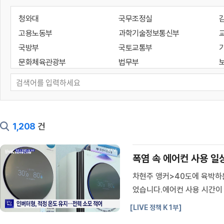
청와대
국무조정실
고용노동부
과학기술정보통신부
국방부
국토교통부
문화체육관광부
법무부
성평등가족부
외교부
통일부
해양수산부
기획예산처
대통령경호처
인사혁신처
지식재산처
1,208
건
국가유산청
국세청
대검찰청
방위사업청
폭염 속 에어컨 사용 일
새만금개발청
소방청
차현주 앵커>40도에 육박하
조달청
질병관리청
었습니다.에어컨 사용 시간이
개인정보보호위원회
공정거래위원회
있는 에어컨 사용 방법, 김유
국가지속가능발전위원회
국가테러대책위원회
[LIVE 정책 K 1부]
을 고르며 걸음을 재촉합니다.
디지털플랫폼정부위원회
민주평화통일자문회의사무처