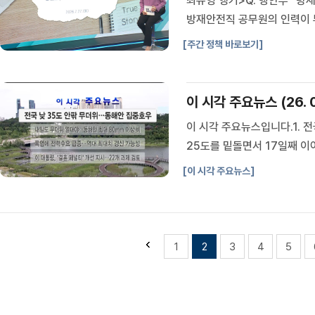
최유영 앵커>Q. 행안부 "방
방재안전직 공무원의 인력이 
고 보도했습니다.방재안전직은
[주간 정책 바로보기]
요.행정안전부는 지방정부의 재
이 시각 주요뉴스 (26. 08
이 시각 주요뉴스입니다.1. 
25도를 밑돌면서 17일째 
도가 35도 안팎까지 오르는
[이 시각 주요뉴스]
의 비가 더 내리겠고, 오후에는
1
2
3
4
5