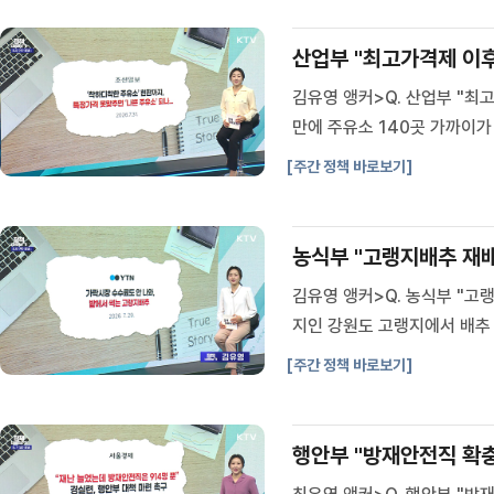
산업부 "최고가격제 이후
김유영 앵커>Q. 산업부 "최
만에 주유소 140곳 가까이가
가 나왔습니다.지난 3월부터 
[주간 정책 바로보기]
개소로, 최근 3년간의 폐업 
농식부 "고랭지배추 재배
김유영 앵커>Q. 농식부 "고
지인 강원도 고랭지에서 배추
여름배추는 7월부터 10월까
[주간 정책 바로보기]
이 양호했던 반면, 소비 부진 
행안부 "방재안전직 확충