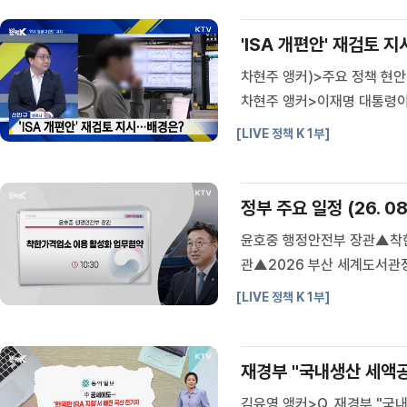
일자리위원회
중앙선거관리위원회
'ISA 개편안' 재검토 지
행정중심복합도시건설추친위원
회
차현주 앵커)>주요 정책 현안
차현주 앵커>이재명 대통령이
전면 개편하라고 지시했습니다
[LIVE 정책 K 1부]
을 돕는 목적으로 출시된 ISA
정부 주요 일정 (26. 08.
윤호중 행정안전부 장관▲착한
관▲2026 부산 세계도서관정
장관▲방학 중 틈새돌봄사업 현
[LIVE 정책 K 1부]
교육부 장관▲2026년 재외교
김유영 앵커>Q. 재경부 "국내