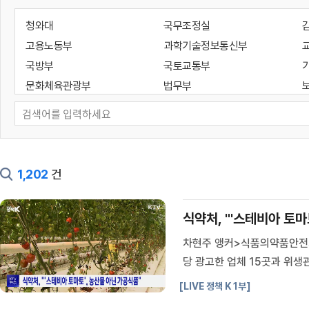
청와대
국무조정실
고용노동부
과학기술정보통신부
국방부
국토교통부
문화체육관광부
법무부
성평등가족부
외교부
통일부
해양수산부
기획예산처
대통령경호처
인사혁신처
지식재산처
1,202
건
국가유산청
국세청
대검찰청
방위사업청
식약처, "'스테비아 토마
새만금개발청
소방청
차현주 앵커>식품의약품안전
조달청
질병관리청
당 광고한 업체 15곳과 위생
개인정보보호위원회
공정거래위원회
테비아 토마토는 세척한 방울
국가지속가능발전위원회
국가테러대책위원회
[LIVE 정책 K 1부]
반 농산물인 토마토와 다릅니
디지털플랫폼정부위원회
민주평화통일자문회의사무처