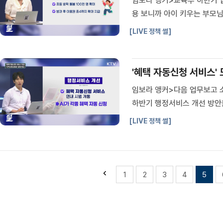
임보라 앵커>교육부 하반기 업
용 보니까 아이 키우는 부모
고 초등 돌봄·AI 교육 확대Q
[LIVE 정책 썰]
형 수업-문해력 교육 방식은?Q
'혜택 자동신청 서비스' 
임보라 앵커>다음 업무보고 
하반기 행정서비스 개선 방안
는 방침입니다.국무조정실은 
[LIVE 정책 썰]
취재기자와 짚어보겠습니다.조 
1
2
3
4
5