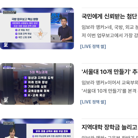
국민에게 신뢰받는 첨단 
임보라 앵커>네, 국방, 외교
저 이번 업무보고에서 가장 강
·미래 전력 강화Q. 국민 신뢰
[LIVE 정책 썰]
획은?Q. 한국형 3축체계 고도화
'서울대 10개 만들기' 추
임보라 앵커>이어서 교육부
'서울대 10개 만들기'를 본
부는 K-컬처 시장을 키우고 
[LIVE 정책 썰]
했습니다.최다희 기자>1. 교육
지역대학 장학금 늘리고 