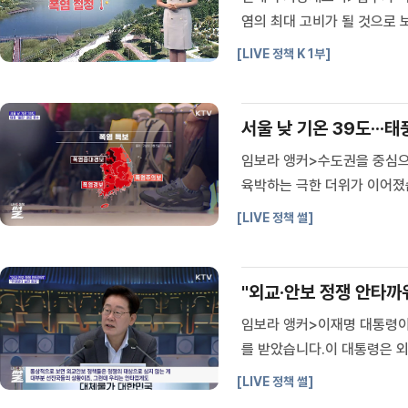
염의 최대 고비가 될 것으로 
람의 체온을 웃도는 극심한 
[LIVE 정책 K 1부]
요.그동안의 열기가 누적되면서
서울 낮 기온 39도···태
임보라 앵커>수도권을 중심으
육박하는 극한 더위가 이어졌습
될 걸로 보입니다.현장을 다
[LIVE 정책 썰]
온실처럼 느껴집니다.어느덧 손
"외교·안보 정쟁 안타까워
임보라 앵커>이재명 대통령이
를 받았습니다.이 대통령은 외
장일수록 주장보다는 실천이 
[LIVE 정책 썰]
함께하는 두 번째 업무보고(장소