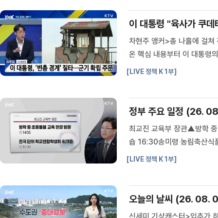
...
일자리위원회
중앙선거관리위원회
이 대통령 "육사가 쿠데
행정중심복합도시건설추친위원
회
차현주 앵커>총 나흘에 걸쳐
온 핵심 내용부터 이 대통령의
김준이 / 시사평론가)차현주 
[LIVE 정책 K 1부]
는데요.이 대통령은 외교·안보
정부 주요 일정 (26. 08.
최교진 교육부 장관▲방학 중
숍 16:30송미령 농림축산식
기술정보통신부 장관▲스마스쉼
[LIVE 정책 K 1부]
오늘의 날씨 (26. 08. 0
신세미 기상캐스터>입추가 하