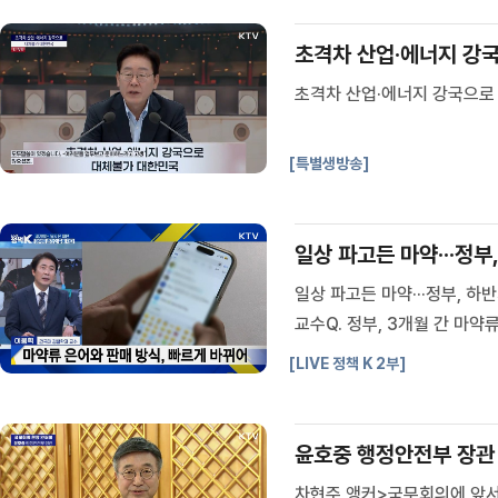
일자리위원회
중앙선거관리위원회
초격차 산업·에너지 강
행정중심복합도시건설추친위원
회
초격차 산업·에너지 강국으로
[특별생방송]
일상 파고든 마약···정부
일상 파고든 마약···정부, 하
교수Q. 정부, 3개월 간 마약
년층, 마약류 사범 비율 증가 
[LIVE 정책 K 2부]
윤호중 행정안전부 장관 
차현주 앵커>국무회의에 앞서