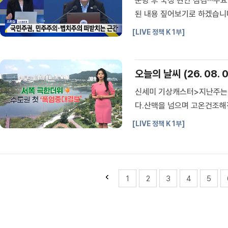
순방 후 국정 현안 점검···주
된 내용 짚어보기로 하겠습니다
를 직접 설명했는데요.관련 발
[LIVE 정책 K 1부]
핵심광물이라는 명확한 목표와
오늘의 날씨 (26. 08. 0
신세미 기상캐스터>지난주는
다.산맥을 넘으며 고온건조해
권에도 첫 폭염중대경보가 발
[LIVE 정책 K 1부]
중대경보는 광주·일부 전남에
체...
1
2
3
4
5