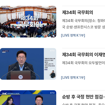
제34회 국무회의
제34회 국무회의(장소: 청와
국 순방·샌프란시스코 방문 성
술정보통신부 장관<중동전쟁 
[LIVE 정책 K 1부]
<폭염·가뭄 대처상황>윤호중 
제34회 국무회의 이재
제34회 국무회의 모두발언이
[LIVE 정책 K 1부]
순방 후 국정 현안 점검·