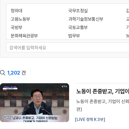
청와대
국무조정실
고용노동부
과학기술정보통신부
국방부
국토교통부
문화체육관광부
법무부
성평등가족부
외교부
통일부
해양수산부
기획예산처
대통령경호처
인사혁신처
지식재산처
1,202
건
국가유산청
국세청
대검찰청
방위사업청
노동이 존중받고, 기업
새만금개발청
소방청
노동이 존중받고, 기업이 신
조달청
질병관리청
관)
개인정보보호위원회
공정거래위원회
국가지속가능발전위원회
국가테러대책위원회
[LIVE 정책 K 3부]
디지털플랫폼정부위원회
민주평화통일자문회의사무처