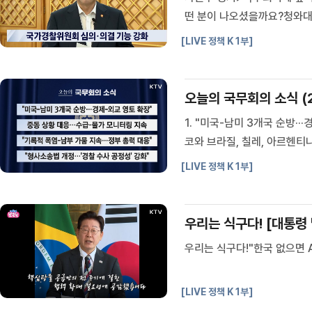
떤 분이 나오셨을까요?청와대 
공정성 높일 개정 방안은?Q.
[LIVE 정책 K 1부]
은?Q. 역대급 폭염···행안부
오늘의 국무회의 소식 (26.
1. "미국-남미 3개국 순방
코와 브라질, 칠레, 아르헨티나
로벌 사우스'로 실용 외교 지
[LIVE 정책 K 1부]
망 협력으로 경제영토를 확장했
우리는 식구다! [대통령
우리는 식구다!"한국 없으면 A
[LIVE 정책 K 1부]