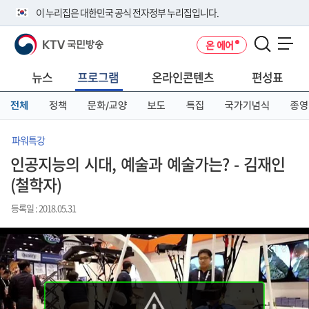
본
메
전
이 누리집은 대한민국 공식 전자정부 누리집입니다.
문
뉴
체
바
바
메
KTV 국민방송
온 에어
로
로
뉴
공식 누리집 주소 확인하기
메뉴 열기
가
가
바
go.kr 주소를 사용하는 누리집은 대한민국 정부기관이 관리하는 누리집입
기
기
로
뉴스
프로그램
온라인콘텐츠
편성표
니다.
가
이밖에 or.kr 또는 .kr등 다른 도메인 주소를 사용하고 있다면 아래 URL에
기
전체
정책
문화/교양
보도
특집
국가기념식
종영
서 도메인 주소를 확인해 보세요
운영중인 공식 누리집보기
파워특강
인공지능의 시대, 예술과 예술가는? - 김재인
(철학자)
등록일 : 2018.05.31