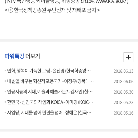
( KTV 국민방송 케이블방송, 위성방송 ch164,
www.ktv.go.kr
)
< ⓒ 한국정책방송원 무단전재 및 재배포 금지 >
파워특강
더보기
민화, 행복이 가득한 그림 - 윤진영 (한국학중앙연구원 책임연구원)
2018.06.13
내 삶을 바꾸는 혁신적 포용국가 - 이정우(경북대학교 명예교수), 한완상(3.1운동 및 대한민국 임시정부 수립 100주년 기념사업추진위원장)
2018.06.06
인공지능의 시대, 예술과 예술가는? - 김재인 (철학자)
2018.05.30
한민국 - 선진국의 책임과 KOICA - 이미경 (KOICA 이사장)
2018.05.23
사임당, 시대를 넘어 편견을 넘어 - 정해은 (한국학중앙연구원 책임연구원)
2018.05.16