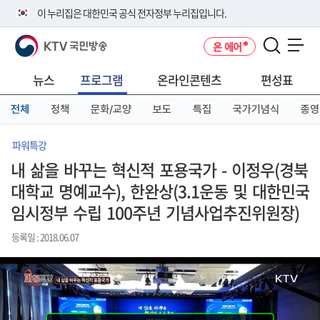
본
메
전
이 누리집은 대한민국 공식 전자정부 누리집입니다.
문
뉴
체
바
바
메
KTV 국민방송
온 에어
로
로
뉴
공식 누리집 주소 확인하기
메뉴 열기
가
가
바
go.kr 주소를 사용하는 누리집은 대한민국 정부기관이 관리하는 누리집입
기
기
로
뉴스
프로그램
온라인콘텐츠
편성표
니다.
가
이밖에 or.kr 또는 .kr등 다른 도메인 주소를 사용하고 있다면 아래 URL에
기
전체
정책
문화/교양
보도
특집
국가기념식
종영
서 도메인 주소를 확인해 보세요
운영중인 공식 누리집보기
파워특강
내 삶을 바꾸는 혁신적 포용국가 - 이정우(경북
대학교 명예교수), 한완상(3.1운동 및 대한민국
임시정부 수립 100주년 기념사업추진위원장)
등록일 : 2018.06.07