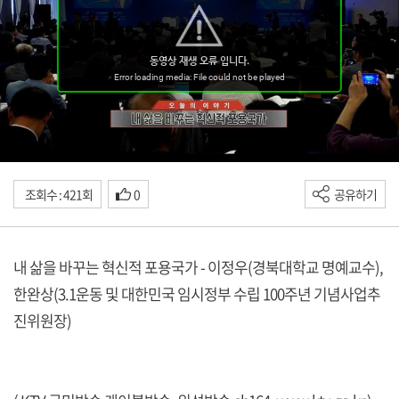
조회수 : 421회
0
공유하기
내 삶을 바꾸는 혁신적 포용국가 - 이정우(경북대학교 명예교수),
한완상(3.1운동 및 대한민국 임시정부 수립 100주년 기념사업추
진위원장)