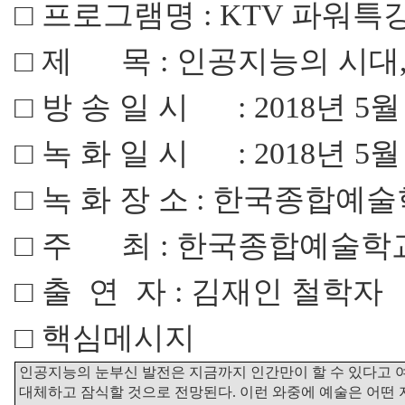
□
프로그램명 :
KTV 파워특강
□
제 목 :
인공지능의 시대,
□
방
송
일
시
: 2018년 5월
□
녹
화
일
시
: 2018년 5월
□
녹
화
장 소
: 한국종합예
□
주 최 : 한국종합예술학
□
출 연 자 : 김재인 철학자
□
핵심메시지
인공지능의 눈부신 발전은 지금까지 인간만이 할 수 있다고 
대체하고 잠식할 것으로 전망된다. 이런 와중에 예술은 어떤 