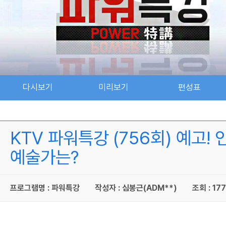
다시보기
미리보기
편성표
KTV 파워특강 (756회) 예고!
예술가는?
프로그램명 : 파워특강
작성자 : 심봉근(ADM**)
조회 : 177