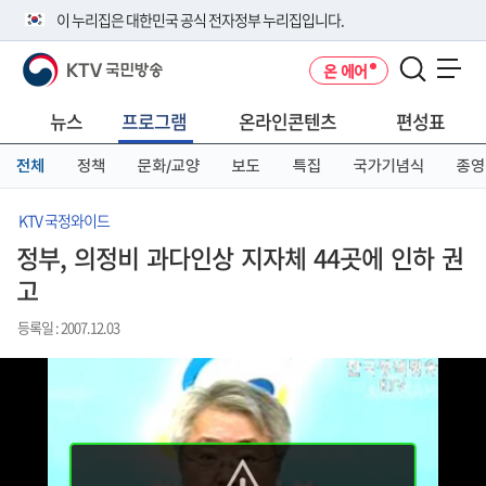
본
메
전
이 누리집은 대한민국 공식 전자정부 누리집입니다.
문
뉴
체
바
바
메
KTV 국민방송
온 에어
로
로
뉴
공식 누리집 주소 확인하기
메뉴 열기
가
가
바
go.kr 주소를 사용하는 누리집은 대한민국 정부기관이 관리하는 누리집입
기
기
로
뉴스
프로그램
온라인콘텐츠
편성표
니다.
가
이밖에 or.kr 또는 .kr등 다른 도메인 주소를 사용하고 있다면 아래 URL에
기
전체
정책
문화/교양
보도
특집
국가기념식
종영
서 도메인 주소를 확인해 보세요
운영중인 공식 누리집보기
KTV 국정와이드
정부, 의정비 과다인상 지자체 44곳에 인하 권
고
등록일 : 2007.12.03