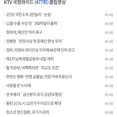
KTV 국정와이드
(477회)
클립영상
1인당 국민소득 2만달러 `눈앞`
45:48
11월 수출 사상 첫 `350억달러 돌파`
45:48
청와대, 예산안 처리 촉구
45:48
장병완 `헌정사상 첫 준예산 편성 우려`
45:48
정부, 의정비 과다인상 지자체 44곳에 인하 권고
45:48
제1차 남북경협공동위 내일 개최
45:48
힐 차관보, 비핵화되면 `외교도 진전`
45:48
한반도 평화·번영 급물살, 전문가에게 듣는다
45:48
사랑을 온 누리에
45:48
권 부총리 `금산분리 유지 공감대 형성`
45:48
동탄 2신도시 11만가구 이상으로 확대
45:48
청소년 정신질환, 국가가 관리
45:48