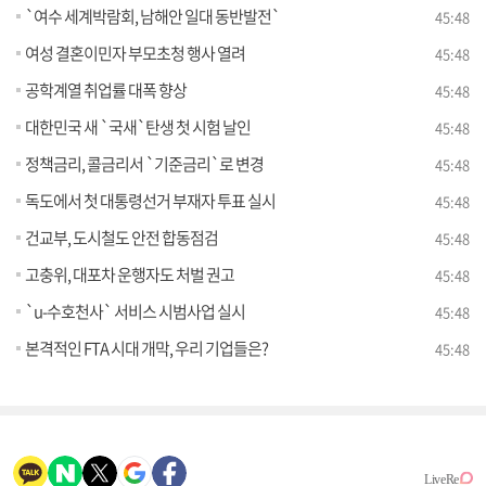
`여수 세계박람회, 남해안 일대 동반발전`
45:48
여성 결혼이민자 부모초청 행사 열려
45:48
공학계열 취업률 대폭 향상
45:48
대한민국 새 `국새`탄생 첫 시험 날인
45:48
정책금리, 콜금리서 `기준금리`로 변경
45:48
독도에서 첫 대통령선거 부재자 투표 실시
45:48
건교부, 도시철도 안전 합동점검
45:48
고충위, 대포차 운행자도 처벌 권고
45:48
`u-수호천사` 서비스 시범사업 실시
45:48
본격적인 FTA 시대 개막, 우리 기업들은?
45:48