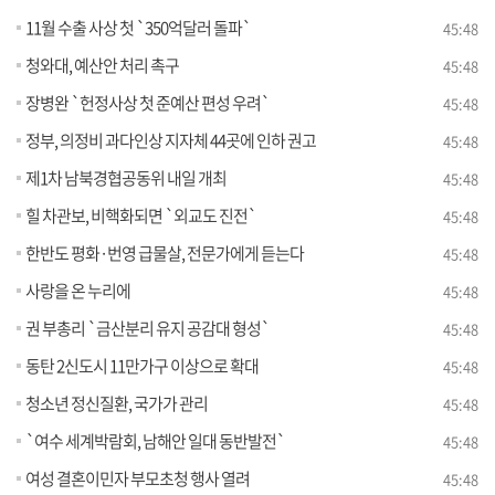
11월 수출 사상 첫 `350억달러 돌파`
45:48
청와대, 예산안 처리 촉구
45:48
장병완 `헌정사상 첫 준예산 편성 우려`
45:48
정부, 의정비 과다인상 지자체 44곳에 인하 권고
45:48
제1차 남북경협공동위 내일 개최
45:48
힐 차관보, 비핵화되면 `외교도 진전`
45:48
한반도 평화·번영 급물살, 전문가에게 듣는다
45:48
사랑을 온 누리에
45:48
권 부총리 `금산분리 유지 공감대 형성`
45:48
동탄 2신도시 11만가구 이상으로 확대
45:48
청소년 정신질환, 국가가 관리
45:48
`여수 세계박람회, 남해안 일대 동반발전`
45:48
여성 결혼이민자 부모초청 행사 열려
45:48