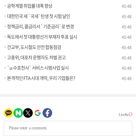
공학계열 취업률 대폭 향상
45:48
대한민국 새 `국새`탄생 첫 시험 날인
45:48
정책금리, 콜금리서 `기준금리`로 변경
45:48
독도에서 첫 대통령선거 부재자 투표 실시
45:48
건교부, 도시철도 안전 합동점검
45:48
고충위, 대포차 운행자도 처벌 권고
45:48
`u-수호천사` 서비스 시범사업 실시
45:48
본격적인 FTA 시대 개막, 우리 기업들은?
45:48