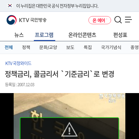
본
메
전
이 누리집은 대한민국 공식 전자정부 누리집입니다.
문
뉴
체
바
바
메
KTV 국민방송
온 에어
로
로
뉴
공식 누리집 주소 확인하기
메뉴 열기
가
가
바
go.kr 주소를 사용하는 누리집은 대한민국 정부기관이 관리하는 누리집입
기
기
로
뉴스
프로그램
온라인콘텐츠
편성표
니다.
가
이밖에 or.kr 또는 .kr등 다른 도메인 주소를 사용하고 있다면 아래 URL에
기
전체
정책
문화/교양
보도
특집
국가기념식
종영
서 도메인 주소를 확인해 보세요
운영중인 공식 누리집보기
KTV 국정와이드
정책금리, 콜금리서 `기준금리`로 변경
등록일 : 2007.12.03