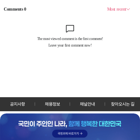
공지사항
채용정보
채널안내
찾아오시는 길
30128 세종특별자치시 정부2청사로 13 한국정책방송원 KTV
TEL: 044-204-8000
Copyrightⓒ KTV 국민방송 All Rights Reserved.
PC버전
앱 다운로드