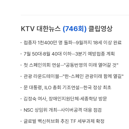
KTV 대한뉴스
(746회)
클립영상
접종자 1천400만 명 돌파···9월까지 18세 이상 완료
7월 50대·8월 40대 이하···3분기 예방접종 계획
첫 스페인의회 연설···"공동번영의 미래 열어갈 것"
관광 라운드테이블···"한-스페인 관광미래 함께 열길"
문 대통령, ILO 총회 기조연설···한국 정상 최초
김정숙 여사, 장애인지원단체·세종학당 방문
NSC 상임위 개최···사이버공격 대응 점검
글로벌 백신허브화 추진 TF 세부과제 확정