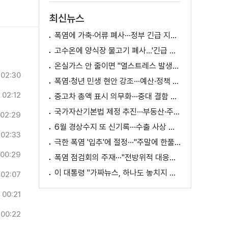
최신뉴스
폭염에 가축·어류 폐사···정부 긴급 지원책 마련
고수온에 양식장 물고기 폐사...'긴급 방류' 지원
온실가스 안 줄이면 "열스트레스 발생일 29배 증가"
02:30
폭염·청년 민생 현안 강조···예산·정책 방향 제시
02:12
중고차 총액 표시 의무화···중대 결함 시 '계약 해제'
국가자산기본법 제정 추진···부동산·주식 등 통합 관리
02:29
6월 경상수지 또 신기록···수출 사상 첫 1천억 달러
02:33
극한 폭염 '입추'에 절정···"주말에 한풀 꺾인다"
00:29
폭염 점검회의 주재···"전방위적 대응체계 가동"
이 대통령 "가짜뉴스, 하나도 놓치지 말고 바로잡아야"
02:07
00:21
00:22