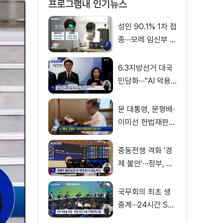
프로그램내 인기뉴스
성인 90.1% 1차 접
종···모레 임신부 사
전예약
6.3지방선거 대국
민담화···"AI 악용
가짜뉴스 처벌"
문 대통령, 문형배·
이미선 헌법재판관
임명 재가
중동전쟁 격화 '경
제 불안'···정부, 금
융·수출입 영향 최
소화
국무회의 최초 생
중계···24시간 SN
S 밀착소통