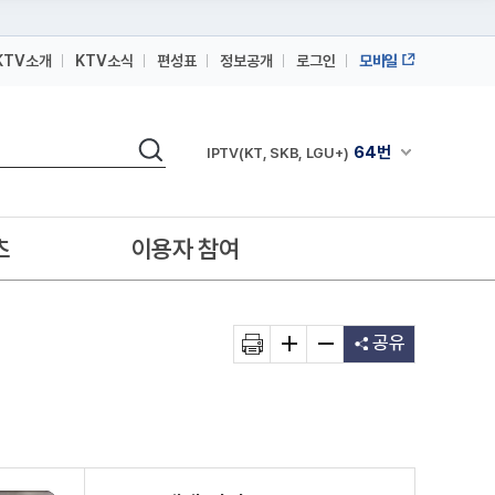
KTV소개
KTV소식
편성표
정보공개
로그인
모바일
164번
스카이라이프
검색
64번
채널안내 펼쳐
IPTV(KT, SKB, LGU+)
164번
스카이라이프
64번
IPTV(KT, SKB, LGU+)
츠
이용자 참여
164번
스카이라이프
공유