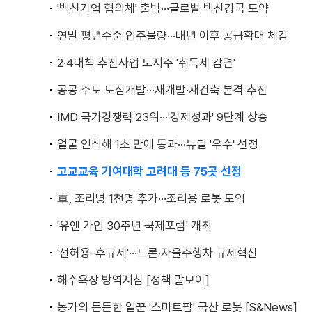
'백신기업 협의체' 출범···글로벌 백신강국 도약
연말 평년수준 입주물량···내년 이후 공급확대 체감
2·4대책 추진사업 토지주 '취득세 감면'
공공 주도 도심개발···재개발·재건축 본격 추진
IMD 국가경쟁력 23위···'경제성과' 9단계 상승
얼굴 인식해 1초 만에 통과···뉴딜 '우수' 선정
고교교육 기여대학 고려대 등 75곳 선정
軍, 조리병 1천명 추가···조리용 로봇 도입
'유엔 가입 30주년 국제포럼' 개최
'선허용-후규제'···드론·자율주행차 규제혁신
해수욕장 방역지침 [정책 말모이]
농가의 든든한 일꾼 '스마트팜' 국산 로봇 [S&News]