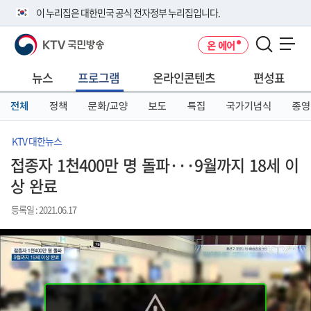
본
메
전
이 누리집은 대한민국 공식 전자정부 누리집입니다.
문
뉴
체
바
바
메
KTV 국민방송
온 에어
로
로
뉴
공식 누리집 주소 확인하기
메뉴 열기
가
가
바
go.kr 주소를 사용하는 누리집은 대한민국 정부기관이 관리하는 누리집입
기
기
로
뉴스
프로그램
온라인콘텐츠
편성표
니다.
가
이밖에 or.kr 또는 .kr등 다른 도메인 주소를 사용하고 있다면 아래 URL에
기
전체
정책
문화/교양
보도
특집
국가기념식
종영
서 도메인 주소를 확인해 보세요
운영중인 공식 누리집보기
KTV 대한뉴스
접종자 1천400만 명 돌파···9월까지 18세 이
상 완료
등록일 : 2021.06.17