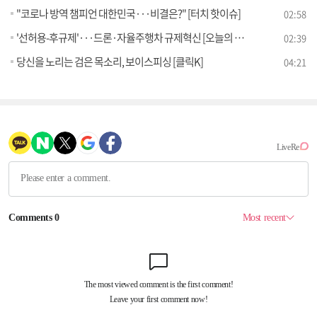
"코로나 방역 챔피언 대한민국···비결은?" [터치 핫이슈]
02:58
'선허용-후규제'···드론·자율주행차 규제혁신 [오늘의 브리핑]
02:39
당신을 노리는 검은 목소리, 보이스피싱 [클릭K]
04:21