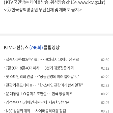
( KTV 국민방송 케이블방송, 위성방송 ch164,
www.ktv.go.kr
)
< ⓒ 한국정책방송원 무단전재 및 재배포 금지 >
KTV 대한뉴스
(746회)
클립영상
접종자 1천400만 명 돌파···9월까지 18세 이상 완료
02:30
7월 50대·8월 40대 이하···3분기 예방접종 계획
02:12
첫 스페인의회 연설···"공동번영의 미래 열어갈 것"
02:29
관광 라운드테이블···"한-스페인 관광미래 함께 열길"
02:33
문 대통령, ILO 총회 기조연설···한국 정상 최초
00:29
김정숙 여사, 장애인지원단체·세종학당 방문
02:07
NSC 상임위 개최···사이버공격 대응 점검
00:21