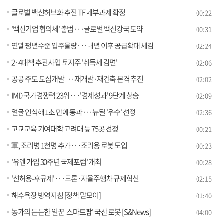
글로벌 백신허브화 추진 TF 세부과제 확정
00:22
'백신기업 협의체' 출범···글로벌 백신강국 도약
00:31
연말 평년수준 입주물량···내년 이후 공급확대 체감
02:24
2·4대책 추진사업 토지주 '취득세 감면'
02:06
공공 주도 도심개발···재개발·재건축 본격 추진
02:02
IMD 국가경쟁력 23위···'경제성과' 9단계 상승
02:09
얼굴 인식해 1초 만에 통과···뉴딜 '우수' 선정
02:36
고교교육 기여대학 고려대 등 75곳 선정
00:21
軍, 조리병 1천명 추가···조리용 로봇 도입
00:23
'유엔 가입 30주년 국제포럼' 개최
00:28
'선허용-후규제'···드론·자율주행차 규제혁신
02:15
해수욕장 방역지침 [정책 말모이]
01:40
농가의 든든한 일꾼 '스마트팜' 국산 로봇 [S&News]
04:00