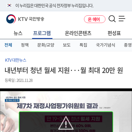
본
메
전
이 누리집은 대한민국 공식 전자정부 누리집입니다.
문
뉴
체
바
바
메
KTV 국민방송
온 에어
로
로
뉴
공식 누리집 주소 확인하기
메뉴 열기
가
가
바
go.kr 주소를 사용하는 누리집은 대한민국 정부기관이 관리하는 누리집입
기
기
로
뉴스
프로그램
온라인콘텐츠
편성표
니다.
가
이밖에 or.kr 또는 .kr등 다른 도메인 주소를 사용하고 있다면 아래 URL에
기
전체
정책
문화/교양
보도
특집
국가기념식
종영
서 도메인 주소를 확인해 보세요
운영중인 공식 누리집보기
KTV 대한뉴스
내년부터 청년 월세 지원···월 최대 20만 원
등록일 : 2021.11.28