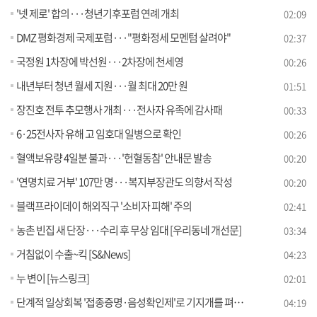
'넷 제로' 합의···청년기후포럼 연례 개최
02:09
DMZ 평화경제 국제포럼···"평화정세 모멘텀 살려야"
02:37
국정원 1차장에 박선원···2차장에 천세영
00:26
내년부터 청년 월세 지원···월 최대 20만 원
01:51
장진호 전투 추모행사 개최···전사자 유족에 감사패
00:33
6·25전사자 유해 고 임호대 일병으로 확인
00:26
혈액보유량 4일분 불과···'헌혈동참' 안내문 발송
00:20
'연명치료 거부' 107만 명···복지부장관도 의향서 작성
00:20
블랙프라이데이 해외직구 '소비자 피해' 주의
02:41
농촌 빈집 새 단장···수리 후 무상 임대 [우리동네 개선문]
03:34
거침없이 수출~킥 [S&News]
04:23
누 변이 [뉴스링크]
02:01
단계적 일상회복 '접종증명·음성확인제'로 기지개를 펴다 [클릭K]
04:19