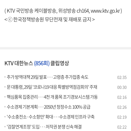
( KTV 국민방송 케이블방송, 위성방송 ch164,
www.ktv.go.kr
)
< ⓒ 한국정책방송원 무단전재 및 재배포 금지 >
KTV 대한뉴스
(856회)
클립영상
추가 방역대책 29일 발표···고령층 추가접종 속도
02:35
문 대통령, 29일 '코로나19 대응 특별방역점검회의' 주재
00:30
핵심품목 집중관리···4천 개 품목 조기경보시스템 가동
02:16
수소경제 기본계획···2050년 청정수소 100% 공급
02:26
'수소충전소·수소항만' 확대···수소경제 인프라 구축
02:19
'검찰연계조정' 도입···저작권 분쟁 신속 해결
02:22