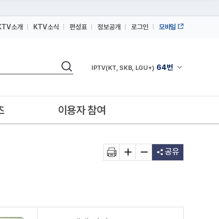
KTV소개
KTV소식
편성표
정보공개
로그인
모바일
164번
스카이라이프
검색
64번
채널안내 펼쳐
IPTV(KT, SKB, LGU+)
164번
스카이라이프
64번
IPTV(KT, SKB, LGU+)
츠
이용자 참여
164번
스카이라이프
공유