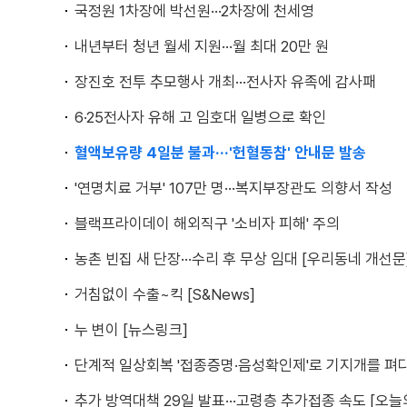
국정원 1차장에 박선원···2차장에 천세영
내년부터 청년 월세 지원···월 최대 20만 원
장진호 전투 추모행사 개최···전사자 유족에 감사패
6·25전사자 유해 고 임호대 일병으로 확인
혈액보유량 4일분 불과···'헌혈동참' 안내문 발송
'연명치료 거부' 107만 명···복지부장관도 의향서 작성
블랙프라이데이 해외직구 '소비자 피해' 주의
농촌 빈집 새 단장···수리 후 무상 임대 [우리동네 개선문
거침없이 수출~킥 [S&News]
누 변이 [뉴스링크]
단계적 일상회복 '접종증명·음성확인제'로 기지개를 펴다
추가 방역대책 29일 발표···고령층 추가접종 속도 [오늘