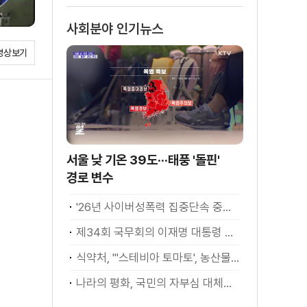
소화
사회분야 인기뉴스
영상보기
서울 낮 기온 39도···태풍 '돌핀'
경로 변수
'26년 사이버성폭력 집중단속 중간성과 발표···향후 추진계획은?
제34회 국무회의 이재명 대통령 모두발언
식약처, "'스테비아 토마토', 농산물 아닌 가공식품"
나라의 평화, 국민의 자부심 대체불가 대한민국 이재명 대통령 모두말씀