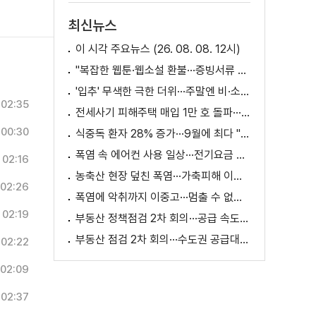
최신뉴스
이 시각 주요뉴스 (26. 08. 08. 12시)
"복잡한 웹툰·웹소설 환불···증빙서류 요구까지"
'입추' 무색한 극한 더위···주말엔 비·소나기
02:35
전세사기 피해주택 매입 1만 호 돌파···피해 지원 속도
00:30
식중독 환자 28% 증가···9월에 최다 "입추 방심 금물"
폭염 속 에어컨 사용 일상···전기요금 줄이려면?
02:16
농축산 현장 덮친 폭염···가축피해 이틀 새 28만 마리↑
02:26
폭염에 악취까지 이중고···멈출 수 없는 필수노동
02:19
부동산 정책점검 2차 회의···공급 속도전 본격화하나
부동산 점검 2차 회의···수도권 공급대책 논의
02:22
02:09
02:37