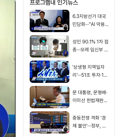
프로그램내 인기뉴스
6.3지방선거 대국
민담화···"AI 악용
가짜뉴스 처벌"
성인 90.1% 1차 접
종···모레 임신부 사
전예약
'상생형 지역일자
리'···51조 투자·13
만 명 고용
문 대통령, 문형배·
이미선 헌법재판관
임명 재가
중동전쟁 격화 '경
제 불안'···정부, 금
융·수출입 영향 최