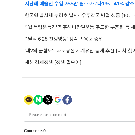
지난해 예술인 수입 755만 원···코로나19로 41% 감소
한국형 발사체 누리호 발사···우주강국 반열 성큼 [10대 
'1월 독립운동가' 제주해녀항일운동 주도한 부춘화 등 세
'1월의 6·25 전쟁영웅' 정락구 육군 중위
'제2의 군함도'···사도광산 세계유산 등재 추진 [터치 핫
새해 경제정책 [정책 말모이]