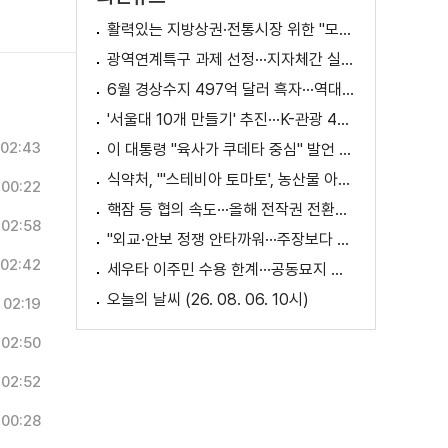
활력있는 지방상권·전통시장 위한 "모두의 상권 추진전략"
광역연계특구 과제 선정···지자체간 실증 협력 확대
6월 경상수지 497억 달러 흑자···역대 최대
'서울대 10개 만들기' 추진···K-관광 4천만 시대 준비
02:43
이 대통령 "육사가 쿠데타 중심" 발언 의미는?
식약처, "'스테비아 토마토', 농산물 아닌 가공식품"
00:22
핵잠 등 협의 속도···올해 전작권 전환시기 결정 추진
02:58
"외교·안보 정쟁 안타까워···주장보다 실천 중요"
02:42
세우타 이주민 수용 한계···공동묘지 임시 거처 [월드 투데이]
오늘의 날씨 (26. 08. 06. 10시)
02:19
02:50
02:52
00:28