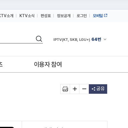
KTV소개
KTV소식
편성표
정보공개
로그인
모바일
164번
스카이라이프
검색
64번
채널안내 펼쳐
IPTV(KT, SKB, LGU+)
164번
스카이라이프
64번
IPTV(KT, SKB, LGU+)
츠
이용자 참여
164번
스카이라이프
공유