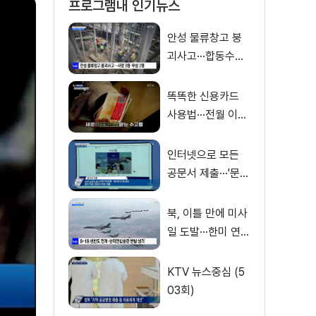
프로그램내 인기뉴스
안성 물류창고 붕
괴사고···합동수사
전담팀 구성
똑똑한 신용카드
사용법···전월 이용
실적 제외 거래는?
[S&News]
인터넷으로 모든
공문서 제출···'문서
24' 전면 시행
북, 이틀 만에 미사
일 도발···한미 연합
훈련 반발
KTV 뉴스중심 (5
03회)