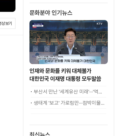
문화분야 인기뉴스
영상보기
인재와 문화를 키워 대체불가
대한민국 이재명 대통령 모두말씀
부산서 만난 '세계유산 미래'···'역대 최고·최다' 기록
생태계 '보고' 가로림만···점박이물범 가족 나들이
최신뉴스