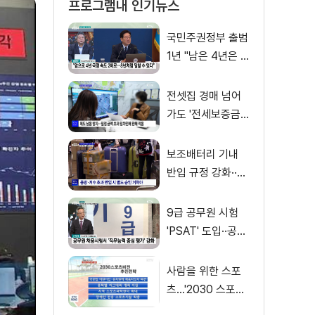
프로그램내 인기뉴스
국민주권정부 출범
1년 "남은 4년은 8
년처럼"
전셋집 경매 넘어
가도 '전세보증금'
먼저 돌려받는다
보조배터리 기내
반입 규정 강화··
·'수량·보관 제한'
9급 공무원 시험
'PSAT' 도입··공정
채용 위한 변화는?
사람을 위한 스포
츠…'2030 스포츠
비전' 공개