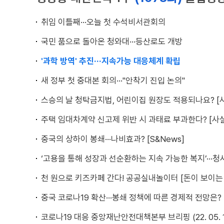
취임 이틀째···오늘 첫 수석비서관회의
국민 품으로 돌아온 청와대···등산로도 개방
'과학 방역' 추진···지속가능 대응체계 확립
새 정부 첫 중대본 회의···"안착기 진입 논의"
스승의 날 청탁금지법, 어린이집 원장도 적용되나요? [
주택 임대차계약 신고제 위반 시 과태료 부과한다? [사
중국의 상하이 봉쇄···나비효과? [S&News]
‘고용을 통해 성장과 선순환하는 지속 가능한 복지’···
천 원으로 키즈카페 간다! 공공실내놀이터 [돈이 보이는 
중국 코로나19 확산···봉쇄 정책에 따른 경제적 전망은?
코로나19 대응 중앙재난안전대책본부 브리핑 (22. 05. 11