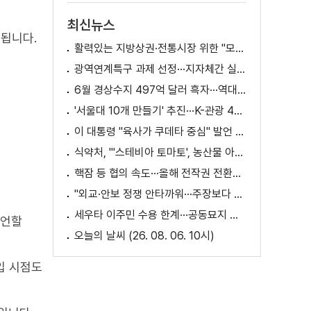
최신뉴스
됩니다.
활력있는 지방상권·전통시장 위한 "모두의 상권 추진전략"
광역연계특구 과제 선정···지자체간 실증 협력 확대
6월 경상수지 497억 달러 흑자···역대 최대
'서울대 10개 만들기' 추진···K-관광 4천만 시대 준비
이 대통령 "육사가 쿠데타 중심" 발언 의미는?
식약처, "'스테비아 토마토', 농산물 아닌 가공식품"
핵잠 등 협의 속도···올해 전작권 전환시기 결정 추진
"외교·안보 정쟁 안타까워···주장보다 실천 중요"
세우타 이주민 수용 한계···공동묘지 임시 거처 [월드 투데이]
선언할
오늘의 날씨 (26. 08. 06. 10시)
입 시점도