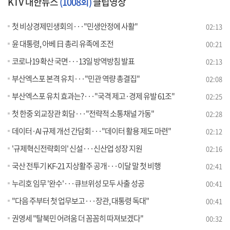
KTV 대한뉴스
(1008회)
클립영상
첫 비상경제민생회의···"민생안정에 사활"
02:13
윤 대통령, 아베 日 총리 유족에 조전
00:21
코로나19 확산 국면···13일 방역방침 발표
02:13
부산엑스포 본격 유치···"민관 역량 총결집"
02:08
부산엑스포 유치 효과는?···"국격 제고·경제 유발 61조"
02:25
첫 한중 외교장관 회담···"전략적 소통채널 가동"
02:28
데이터·AI 규제 개선 간담회···"데이터 활용 제도 마련"
02:12
'규제혁신전략회의' 신설···신산업 성장 지원
02:16
국산 전투기 KF-21 지상활주 공개···이달 말 첫 비행
02:41
누리호 임무 '완수'···큐브위성 모두 사출 성공
00:41
"다음 주부터 첫 업무보고···장관, 대통령 독대"
00:41
권영세 "탈북민 어려움 더 꼼꼼히 따져보겠다"
00:32