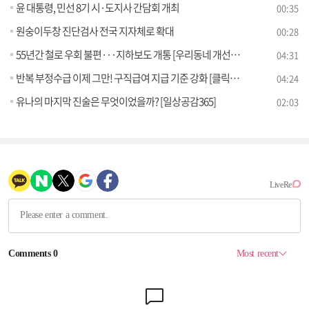
윤 대통령, 민선 8기 시·도지사 간담회 개최
00:35
원숭이두창 진단검사 전국 지자체로 확대
00:28
55년간 철로 우회 불편···지하보도 개통 [우리동네 개선문]
04:31
반복 부정수급 이제 그만! 구직급여 지급 기준 강화 [클릭K+]
04:24
유나의 마지막 진술은 무엇이었을까? [일상공감365]
02:03