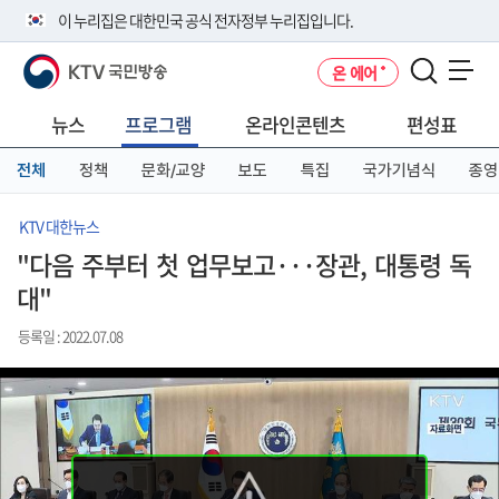
본
메
전
이 누리집은 대한민국 공식 전자정부 누리집입니다.
문
뉴
체
바
바
메
KTV 국민방송
온 에어
로
로
뉴
공식 누리집 주소 확인하기
메뉴 열기
가
가
바
go.kr 주소를 사용하는 누리집은 대한민국 정부기관이 관리하는 누리집입
기
기
로
뉴스
프로그램
온라인콘텐츠
편성표
니다.
가
이밖에 or.kr 또는 .kr등 다른 도메인 주소를 사용하고 있다면 아래 URL에
기
전체
정책
문화/교양
보도
특집
국가기념식
종영
서 도메인 주소를 확인해 보세요
운영중인 공식 누리집보기
KTV 대한뉴스
"다음 주부터 첫 업무보고···장관, 대통령 독
대"
등록일 : 2022.07.08