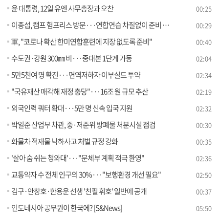
윤 대통령, 12일 유엔 사무총장과 오찬
00:25
이종섭, 캠프 험프리스 방문···연합연습 차질없이 준비 당부
00:29
軍, "코로나 확산 한미연합훈련에 지장 없도록 준비"
00:40
수도권·강원 300㎜ 비···중대본 1단계 가동
02:04
5만5천여 명 확진···면역저하자 이부실드 투약
02:34
"국유재산 매각해 재정 충당"···16조 원 규모 추산
02:19
외국인력 쿼터 확대···5만 명 신속 입국 지원
02:32
박일준 산업부 차관, 중·저준위 방폐물 처분시설 점검
00:30
화물차 적재물 낙하사고 처벌 규정 강화
00:35
'살아 숨 쉬는 청와대'···"문체부 계획 적극 환영"
02:36
교통약자 수 전체 인구의 30%···"보행환경 개선 필요"
02:50
김구·안창호·한용운 선생 '친필 휘호' 일반에 공개
00:37
인도네시아 공무원이 한국에? [S&News]
05:50