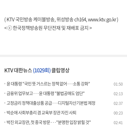
( KTV 국민방송 케이블방송, 위성방송 ch164,
www.ktv.go.kr
)
< ⓒ 한국정책방송원 무단전재 및 재배포 금지 >
KTV 대한뉴스
(1029회)
클립영상
윤 대통령 "국민 뜻 거스르는 정책 없어···소통 강화"
01:50
금융위 업무보고···윤 대통령 "불법공매도 엄단"
02:13
고정금리 정책대출상품 공급···디지털자산기본법 제정
02:37
박순애 사회부총리 겸 교육부 장관 자진 사퇴
00:23
박진 외교장관, 첫 중국 방문···"분명한 입장 밝힐 것"
02:41