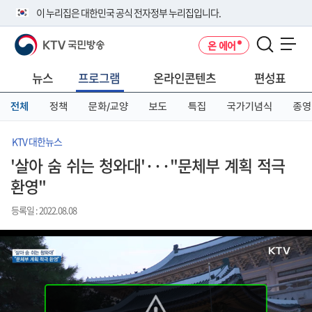
본
메
전
이 누리집은 대한민국 공식 전자정부 누리집입니다.
문
뉴
체
바
바
메
KTV 국민방송
온 에어
로
로
뉴
공식 누리집 주소 확인하기
메뉴 열기
가
가
바
go.kr 주소를 사용하는 누리집은 대한민국 정부기관이 관리하는 누리집입
기
기
로
뉴스
프로그램
온라인콘텐츠
편성표
니다.
가
이밖에 or.kr 또는 .kr등 다른 도메인 주소를 사용하고 있다면 아래 URL에
기
전체
정책
문화/교양
보도
특집
국가기념식
종영
서 도메인 주소를 확인해 보세요
운영중인 공식 누리집보기
KTV 대한뉴스
'살아 숨 쉬는 청와대'···"문체부 계획 적극
환영"
등록일 : 2022.08.08