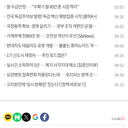
쌀 수급안정···"수확기 쌀 45만 톤 시장격리"
02:02
전국 독감주의보 발령! 독감 백신 예방접종 시작 [클릭K+]
04:26
국정동력 확보·경제 살리기···정부 조직 개편안 곧 발표 전망
16:02
가계부채 천869조 원···건전성 개선이 우선 [S&News]
04:23
현대차도 테슬라도 로봇 개발···불붙는 휴머노이드 격전 [굿모닝 해외토픽]
04:00
1기 신도시 재정비···추진 로드맵은?
09:35
실시간 소득파악 1년···복지 사각지대 해소 [집중인터뷰]
04:52
요양병원 접촉면회 허용된다는데···유지되는 방역 조치는? [정책 바로보기]
04:50
고리원전에 ‘임시 방폐장’ 짓는다? [정책 바로보기]
05:33