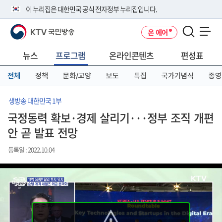
본
메
전
이 누리집은 대한민국 공식 전자정부 누리집입니다.
문
뉴
체
바
바
메
KTV 국민방송
온 에어
로
로
뉴
공식 누리집 주소 확인하기
메뉴 열기
가
가
바
go.kr 주소를 사용하는 누리집은 대한민국 정부기관이 관리하는 누리집입
기
기
로
뉴스
프로그램
온라인콘텐츠
편성표
니다.
가
이밖에 or.kr 또는 .kr등 다른 도메인 주소를 사용하고 있다면 아래 URL에
기
전체
정책
문화/교양
보도
특집
국가기념식
종영
서 도메인 주소를 확인해 보세요
운영중인 공식 누리집보기
생방송 대한민국 1부
국정동력 확보·경제 살리기···정부 조직 개편
안 곧 발표 전망
등록일 : 2022.10.04