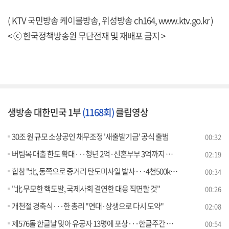
( KTV 국민방송 케이블방송, 위성방송 ch164,
www.ktv.go.kr
)
< ⓒ 한국정책방송원 무단전재 및 재배포 금지 >
생방송 대한민국 1부
(1168회)
클립영상
30조 원 규모 소상공인 채무조정 '새출발기금' 공식 출범
00:32
버팀목 대출 한도 확대···청년 2억·신혼부부 3억까지 지원
02:19
합참 "北, 동쪽으로 중거리 탄도미사일 발사···4천500km 비행"
00:34
"北 무모한 핵도발, 국제사회 결연한 대응 직면할 것"
00:26
개천절 경축식···한 총리 "연대·상생으로 다시 도약"
02:08
제576돌 한글날 맞아 유공자 13명에 포상···한글주간 행사
00:54