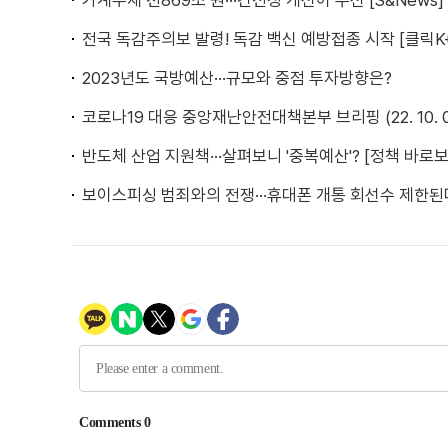
가계부채 천869조 원···건전성 개선이 우선 [S&News]
전국 독감주의보 발령! 독감 백신 예방접종 시작 [클릭K
2023년도 국방예산···규모와 중점 투자방향은?
코로나19 대응 중앙재난안전대책본부 브리핑 (22. 10. 05
반도체 산업 지원책···살펴보니 '중복예산'? [정책 바로보
보이스피싱 범죄와의 전쟁···휴대폰 개통 회선수 제한된다