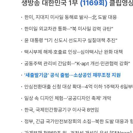
생방송 대한민국 1부
(1169회)
클립영
한미, 지대지 미사일 동해로 발사···北 도발 대응
한미일 외교차관 통화···"북 미사일 강력 규탄"
윤 대통령 "1기 신도시 선도지구 실질대책 추진"
택시부제 해제·호출료 인상···심야택시난 완화 대책
공동주택 관리비 간담회···"K-apt 개선·민관협력 강화"
'새출발기금' 공식 출범···소상공인 채무조정 지원
안심전환대출 신청 대상 확대···4억 이하 1주택자 6일
일상 속 디자인 체험···'공공디자인 축제' 개막
한국, 국제민간항공기구 이사국 8연임
정부, 긴급 국가안전보장회의 소집···북한 도발 대응과 