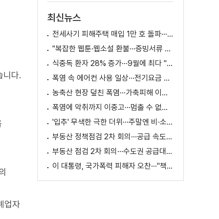
최신뉴스
전세사기 피해주택 매입 1만 호 돌파···피해 지원 속도
"복잡한 웹툰·웹소설 환불···증빙서류 요구까지"
식중독 환자 28% 증가···9월에 최다 "입추 방심 금물"
습니다.
폭염 속 에어컨 사용 일상···전기요금 줄이려면?
농축산 현장 덮친 폭염···가축피해 이틀 새 28만 마리↑
폭염에 악취까지 이중고···멈출 수 없는 필수노동
'입추' 무색한 극한 더위···주말엔 비·소나기
을
부동산 정책점검 2차 회의···공급 속도전 본격화하나
부동산 점검 2차 회의···수도권 공급대책 논의
이 대통령, 국가폭력 피해자 오찬···"책임지고 치유"
의
 폐업자