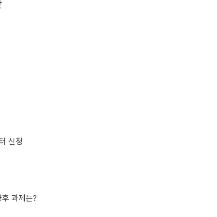
상
부터 신청
향후 과제는?