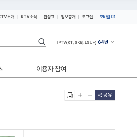
KTV소개
KTV소식
편성표
정보공개
로그인
모바일
164번
스카이라이프
검색
64번
채널안내 펼쳐
IPTV(KT, SKB, LGU+)
164번
스카이라이프
64번
IPTV(KT, SKB, LGU+)
츠
이용자 참여
164번
스카이라이프
공유