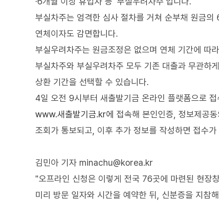
·6개월 이상 휴업자 등 '부실우려차주'입니다.
부실차주는 엄격한 심사 절차를 거쳐 순부채 원금의 
연체이자도 감면합니다.
부실우려차주는 원금조정은 없으며 연체 기간에 따라
부실차주와 부실우려차주 모두 기존 대출과 무관하게 
상환 기간을 선택할 수 있습니다.
4일 오전 9시부터 새출발기금 온라인 플랫폼으로 접
www.새출발기금.kr에
접속해 본인인증, 정보제공동
조회가 통보되고, 이후 추가 정보를 작성하면 접수가
김민아 기자 minachu@korea.kr
"오프라인 신청은 이렇게 전국 76곳에 마련된 현
미리 방문 일자와 시간을 예약한 뒤, 신분증을 지참해