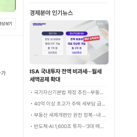
경제분야 인기뉴스
영상보기
ISA 국내투자 전액 비과세···월세
자가
세액공제 확대
국가자산기본법 제정 추진···부동산·주식 등 통합 관리
40억 이상 초고가 주택 세부담 급증···실수요자 보호 강화
부동산 세제개편안 완전 정복···내 세금 어떻게 달라지나? [K-정책 사용법]
반도체·AI 1,600조 투자···'3대 메가프로젝트' 속도