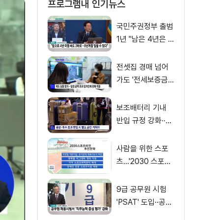
프로그램내 인기뉴스
국민주권정부 출범
1년 "남은 4년은 8
년처럼"
전셋집 경매 넘어
가도 '전세보증금'
먼저 돌려받는다
보조배터리 기내
반입 규정 강화··
·'수량·보관 제한'
사람을 위한 스포
츠…'2030 스포츠
비전' 공개
9급 공무원 시험
'PSAT' 도입··공정
채용 위한 변화는?