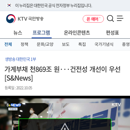
본
메
전
이 누리집은 대한민국 공식 전자정부 누리집입니다.
문
뉴
체
바
바
메
KTV 국민방송
온 에어
로
로
뉴
공식 누리집 주소 확인하기
메뉴 열기
가
가
바
go.kr 주소를 사용하는 누리집은 대한민국 정부기관이 관리하는 누리집입
기
기
로
뉴스
프로그램
온라인콘텐츠
편성표
니다.
가
이밖에 or.kr 또는 .kr등 다른 도메인 주소를 사용하고 있다면 아래 URL에
기
전체
정책
문화/교양
보도
특집
국가기념식
종영
서 도메인 주소를 확인해 보세요
운영중인 공식 누리집보기
생방송 대한민국 1부
가계부채 천869조 원···건전성 개선이 우선
[S&News]
등록일 : 2022.10.05