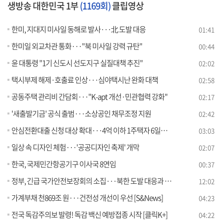
생방송 대한민국 1부
(1169회)
클립영상
한미, 지대지 미사일 동해로 발사···北 도발 대응
01:41
한미일 외교차관 통화···"북 미사일 강력 규탄"
00:44
윤 대통령 "1기 신도시 선도지구 실질대책 추진"
02:02
택시부제 해제·호출료 인상···심야택시난 완화 대책
02:58
공동주택 관리비 간담회···"K-apt 개선·민관협력 강화"
02:17
'새출발기금' 공식 출범···소상공인 채무조정 지원
02:42
안심전환대출 신청 대상 확대···4억 이하 1주택자 6일부터 신청
03:03
일상 속 디자인 체험···'공공디자인 축제' 개막
02:07
한국, 국제민간항공기구 이사국 8연임
00:37
정부, 긴급 국가안전보장회의 소집···북한 도발 대응과 향후 과제는?
12:02
가계부채 천869조 원···건전성 개선이 우선 [S&News]
04:23
전국 독감주의보 발령! 독감 백신 예방접종 시작 [클릭K+]
04:22