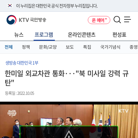
본
메
전
이 누리집은 대한민국 공식 전자정부 누리집입니다.
문
뉴
체
바
바
메
KTV 국민방송
온 에어
로
로
뉴
공식 누리집 주소 확인하기
메뉴 열기
가
가
바
go.kr 주소를 사용하는 누리집은 대한민국 정부기관이 관리하는 누리집입
기
기
로
뉴스
프로그램
온라인콘텐츠
편성표
니다.
가
이밖에 or.kr 또는 .kr등 다른 도메인 주소를 사용하고 있다면 아래 URL에
기
전체
정책
문화/교양
보도
특집
국가기념식
종영
서 도메인 주소를 확인해 보세요
운영중인 공식 누리집보기
생방송 대한민국 1부
한미일 외교차관 통화···"북 미사일 강력 규
탄"
등록일 : 2022.10.05