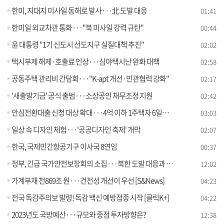
한미, 지대지 미사일 동해로 발사···北 도발 대응
01:41
한미일 외교차관 통화···"북 미사일 강력 규탄"
00:44
윤 대통령 "1기 신도시 선도지구 실질대책 추진"
02:02
택시부제 해제·호출료 인상···심야택시난 완화 대책
02:58
공동주택 관리비 간담회···"K-apt 개선·민관협력 강화"
02:17
'새출발기금' 공식 출범···소상공인 채무조정 지원
02:42
안심전환대출 신청 대상 확대···4억 이하 1주택자 6일부터 신청
03:03
일상 속 디자인 체험···'공공디자인 축제' 개막
02:07
한국, 국제민간항공기구 이사국 8연임
00:37
정부, 긴급 국가안전보장회의 소집···북한 도발 대응과 향후 과제는?
12:02
가계부채 천869조 원···건전성 개선이 우선 [S&News]
04:23
전국 독감주의보 발령! 독감 백신 예방접종 시작 [클릭K+]
04:22
2023년도 국방예산···규모와 중점 투자방향은?
12:38