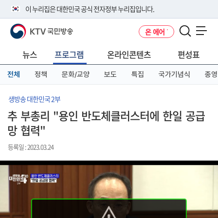
본
메
전
이 누리집은 대한민국 공식 전자정부 누리집입니다.
문
뉴
체
바
바
메
KTV 국민방송
온 에어
로
로
뉴
공식 누리집 주소 확인하기
메뉴 열기
가
가
바
go.kr 주소를 사용하는 누리집은 대한민국 정부기관이 관리하는 누리집입
기
기
로
뉴스
프로그램
온라인콘텐츠
편성표
니다.
가
이밖에 or.kr 또는 .kr등 다른 도메인 주소를 사용하고 있다면 아래 URL에
기
전체
정책
문화/교양
보도
특집
국가기념식
종영
서 도메인 주소를 확인해 보세요
운영중인 공식 누리집보기
생방송 대한민국 2부
추 부총리 "용인 반도체클러스터에 한일 공급
망 협력"
등록일 : 2023.03.24