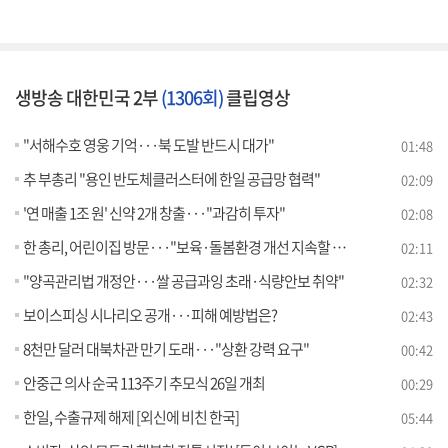
생방송 대한민국 2부
(1306회)
클립영상
"서해수호 영웅 기억···북 도발 반드시 대가"
01:48
추 부총리 "용인 반도체클러스터에 한일 공급망 협력"
02:09
'연 매출 1조 원' 신약 2개 창출···"과감히 투자"
02:08
한 총리, 어린이집 방문···"보육·돌봄환경 개선 지속할 것"
02:11
"양곡관리법 개정안···쌀 공급과잉 초래·식량안보 취약"
02:32
보이스피싱 시나리오 공개···피해 예방법은?
02:43
8천만 달러 대북차관 만기 도래···"상환 강력 요구"
00:42
안중근 의사 순국 113주기 추모식 26일 개최
00:29
한일, 수출규제 해제 [외신에 비친 한국]
05:44