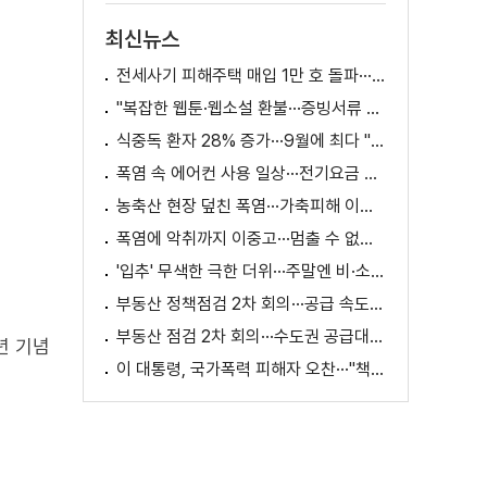
최신뉴스
전세사기 피해주택 매입 1만 호 돌파···피해 지원 속도
"복잡한 웹툰·웹소설 환불···증빙서류 요구까지"
식중독 환자 28% 증가···9월에 최다 "입추 방심 금물"
폭염 속 에어컨 사용 일상···전기요금 줄이려면?
농축산 현장 덮친 폭염···가축피해 이틀 새 28만 마리↑
폭염에 악취까지 이중고···멈출 수 없는 필수노동
'입추' 무색한 극한 더위···주말엔 비·소나기
부동산 정책점검 2차 회의···공급 속도전 본격화하나
부동산 점검 2차 회의···수도권 공급대책 논의
년 기념
이 대통령, 국가폭력 피해자 오찬···"책임지고 치유"