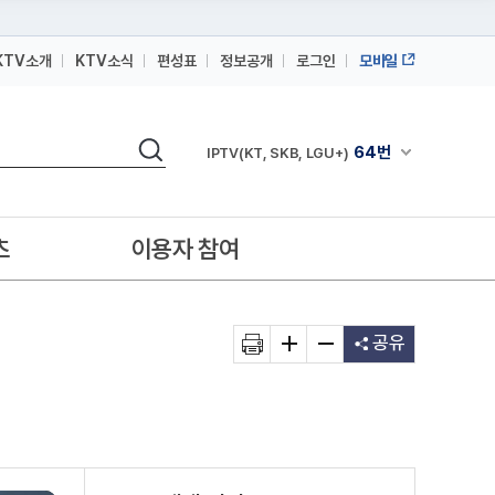
KTV소개
KTV소식
편성표
정보공개
로그인
모바일
164번
스카이라이프
검색
64번
채널안내 펼쳐
IPTV(KT, SKB, LGU+)
164번
스카이라이프
64번
IPTV(KT, SKB, LGU+)
츠
이용자 참여
164번
스카이라이프
공유