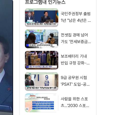
프로그램내 인기뉴스
국민주권정부 출범
1년 "남은 4년은 8
년처럼"
전셋집 경매 넘어
가도 '전세보증금'
먼저 돌려받는다
보조배터리 기내
반입 규정 강화··
·'수량·보관 제한'
9급 공무원 시험
'PSAT' 도입··공정
채용 위한 변화는?
사람을 위한 스포
츠…'2030 스포츠
비전' 공개