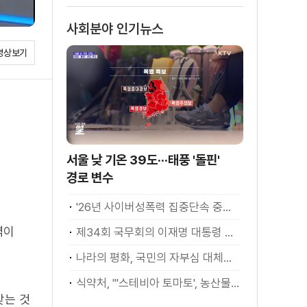
사회분야 인기뉴스
영상보기
서울 낮 기온 39도···태풍 '돌핀'
경로 변수
'26년 사이버성폭력 집중단속 중간성과 발표···향후 추진계획은?
벽이
제34회 국무회의 이재명 대통령 모두발언
나라의 평화, 국민의 자부심 대체불가 대한민국 이재명 대통령 모두말씀
식약처, "'스테비아 토마토', 농산물 아닌 가공식품"
갖는 것