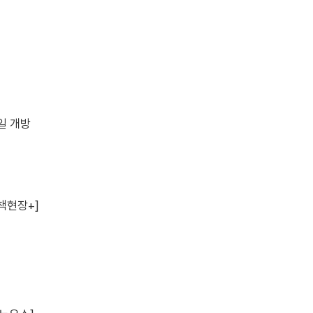
4일 개방
책현장+]