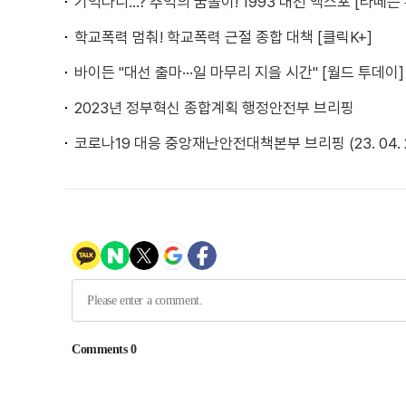
기억나니...? 추억의 꿈돌이! 1993 대전 엑스포 [라떼는
학교폭력 멈춰! 학교폭력 근절 종합 대책 [클릭K+]
바이든 "대선 출마···일 마무리 지을 시간" [월드 투데이]
2023년 정부혁신 종합계획 행정안전부 브리핑
코로나19 대응 중앙재난안전대책본부 브리핑 (23. 04. 26