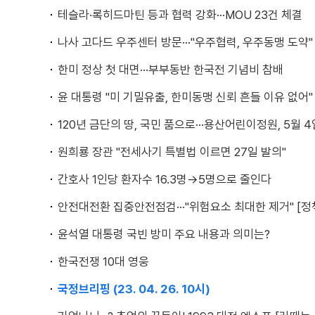
테슬라·록히드마틴 등과 협력 강화···MOU 23건 체결
나사 고다드 우주센터 방문···"우주협력, 우주동맹 도약"
한미 정상 첫 대면···부부동반 한국전 기념비 참배
윤 대통령 "미 기밀유출, 한미동맹 신뢰 흔들 이유 없어"
120년 금단의 땅, 국민 품으로···용산어린이정원, 5월 
원희룡 장관 "전세사기 특별법 이르면 27일 발의"
간호사 1인당 환자수 16.3명→5명으로 줄인다
안전대전환 집중안전점검···"위험요소 최대한 제거" [정
윤석열 대통령 국빈 방미 주요 내용과 의미는?
한국전쟁 10대 영웅
국정브리핑 (23. 04. 26. 10시)