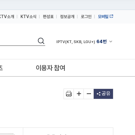
KTV소개
KTV소식
편성표
정보공개
로그인
모바일
164번
스카이라이프
검색
64번
채널안내 펼쳐
IPTV(KT, SKB, LGU+)
164번
스카이라이프
64번
IPTV(KT, SKB, LGU+)
츠
이용자 참여
164번
스카이라이프
공유