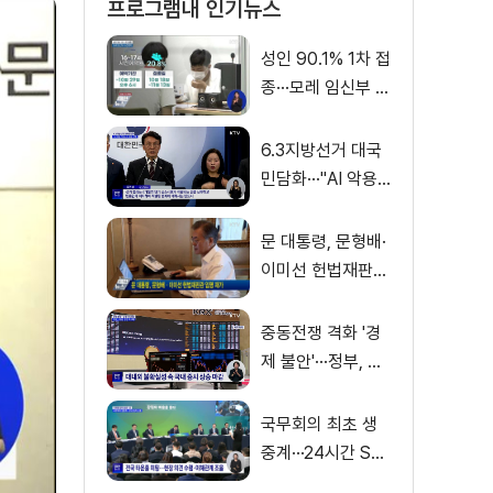
프로그램내 인기뉴스
성인 90.1% 1차 접
종···모레 임신부 사
전예약
6.3지방선거 대국
민담화···"AI 악용
가짜뉴스 처벌"
문 대통령, 문형배·
이미선 헌법재판관
임명 재가
중동전쟁 격화 '경
제 불안'···정부, 금
융·수출입 영향 최
소화
국무회의 최초 생
중계···24시간 SN
S 밀착소통