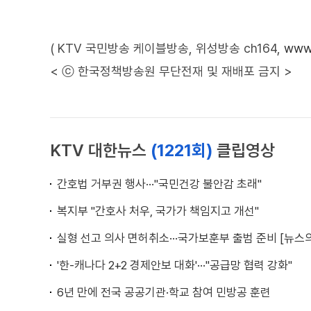
( KTV 국민방송 케이블방송, 위성방송 ch164,
www.
< ⓒ 한국정책방송원 무단전재 및 재배포 금지 >
KTV 대한뉴스
(1221회)
클립영상
간호법 거부권 행사···"국민건강 불안감 초래"
복지부 "간호사 처우, 국가가 책임지고 개선"
실형 선고 의사 면허취소···국가보훈부 출범 준비 [뉴스의
'한-캐나다 2+2 경제안보 대화'···"공급망 협력 강화"
6년 만에 전국 공공기관·학교 참여 민방공 훈련