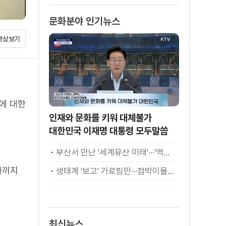
문화분야 인기뉴스
영상보기
년에 대한
인재와 문화를 키워 대체불가
대한민국 이재명 대통령 모두말씀
부산서 만난 '세계유산 미래'···'역대 최고·최다' 기록
아끼지
생태계 '보고' 가로림만···점박이물범 가족 나들이
최신뉴스