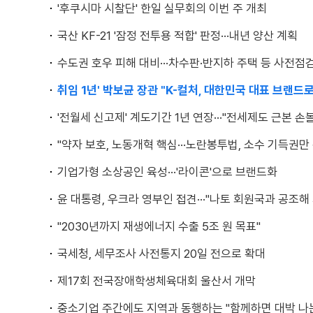
'후쿠시마 시찰단' 한일 실무회의 이번 주 개최
국산 KF-21 '잠정 전투용 적합' 판정···내년 양산 계획
수도권 호우 피해 대비···차수판·반지하 주택 등 사전점검
취임 1년' 박보균 장관 "K-컬처, 대한민국 대표 브랜드로
'전월세 신고제' 계도기간 1년 연장···"전세제도 근본 손볼
"약자 보호, 노동개혁 핵심···노란봉투법, 소수 기득권만
기업가형 소상공인 육성···'라이콘'으로 브랜드화
윤 대통령, 우크라 영부인 접견···"나토 회원국과 공조해
"2030년까지 재생에너지 수출 5조 원 목표"
국세청, 세무조사 사전통지 20일 전으로 확대
제17회 전국장애학생체육대회 울산서 개막
중소기업 주간에도 지역과 동행하는 "함께하면 대박 나는 