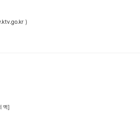
ktv.go.kr
)
 맥]