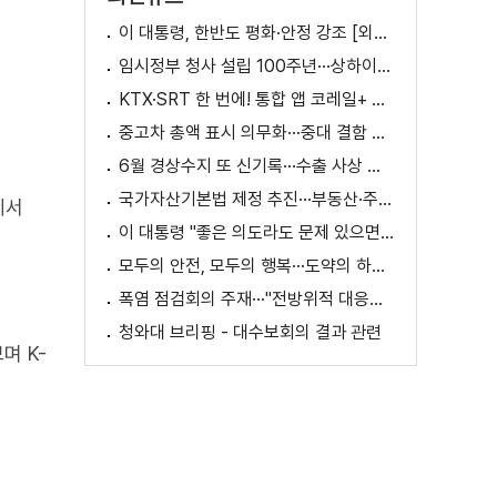
이 대통령, 한반도 평화·안정 강조 [외신에 비친 한국]
임시정부 청사 설립 100주년···상하이서 만난 K-컬처! [세계 속 한국]
KTX·SRT 한 번에! 통합 앱 코레일+ 출시
중고차 총액 표시 의무화···중대 결함 시 '계약 해제'
6월 경상수지 또 신기록···수출 사상 첫 1천억 달러
국가자산기본법 제정 추진···부동산·주식 등 통합 관리
에서
이 대통령 "좋은 의도라도 문제 있으면 성역 없이 고쳐야"
모두의 안전, 모두의 행복···도약의 하반기
폭염 점검회의 주재···"전방위적 대응체계 가동"
청와대 브리핑 - 대수보회의 결과 관련
며 K-