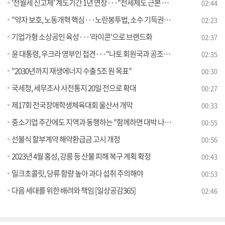
'전월세 신고제' 계도기간 1년 연장···"전세제도 근본 손볼 것"
02:44
"약자 보호, 노동개혁 핵심···노란봉투법, 소수 기득권만 강화"
02:23
기업가형 소상공인 육성···'라이콘'으로 브랜드화
02:37
윤 대통령, 우크라 영부인 접견···"나토 회원국과 공조해 지원"
02:35
"2030년까지 재생에너지 수출 5조 원 목표"
00:30
국세청, 세무조사 사전통지 20일 전으로 확대
00:27
제17회 전국장애학생체육대회 울산서 개막
00:33
중소기업 주간에도 지역과 동행하는 "함께하면 대박 나는 2023 동행 축제"
00:55
선불식 할부계약 해약환급금 고시 개정
00:56
2023년 4월 홍성, 강릉 등 산불 피해 복구 계획 확정
00:43
밀크초콜릿, 당류 함량 높아 과다 섭취 주의해야
00:53
다음 세대를 위한 배려와 책임 [일상공감365]
02:46