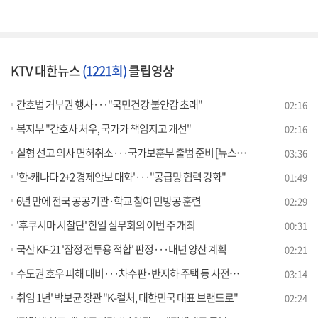
KTV 대한뉴스
(1221회)
클립영상
간호법 거부권 행사···"국민건강 불안감 초래"
02:16
복지부 "간호사 처우, 국가가 책임지고 개선"
02:16
실형 선고 의사 면허취소···국가보훈부 출범 준비 [뉴스의 맥]
03:36
'한-캐나다 2+2 경제안보 대화'···"공급망 협력 강화"
01:49
6년 만에 전국 공공기관·학교 참여 민방공 훈련
02:29
'후쿠시마 시찰단' 한일 실무회의 이번 주 개최
00:31
국산 KF-21 '잠정 전투용 적합' 판정···내년 양산 계획
02:21
수도권 호우 피해 대비···차수판·반지하 주택 등 사전점검 [정책현장+]
03:14
취임 1년' 박보균 장관 "K-컬처, 대한민국 대표 브랜드로"
02:24