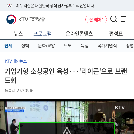
본
메
전
이 누리집은 대한민국 공식 전자정부 누리집입니다.
문
뉴
체
바
바
메
KTV 국민방송
온 에어
로
로
뉴
공식 누리집 주소 확인하기
메뉴 열기
가
가
바
go.kr 주소를 사용하는 누리집은 대한민국 정부기관이 관리하는 누리집입
기
기
로
뉴스
프로그램
온라인콘텐츠
편성표
니다.
가
이밖에 or.kr 또는 .kr등 다른 도메인 주소를 사용하고 있다면 아래 URL에
기
전체
정책
문화/교양
보도
특집
국가기념식
종영
서 도메인 주소를 확인해 보세요
운영중인 공식 누리집보기
KTV 대한뉴스
기업가형 소상공인 육성···'라이콘'으로 브랜
드화
등록일 : 2023.05.16