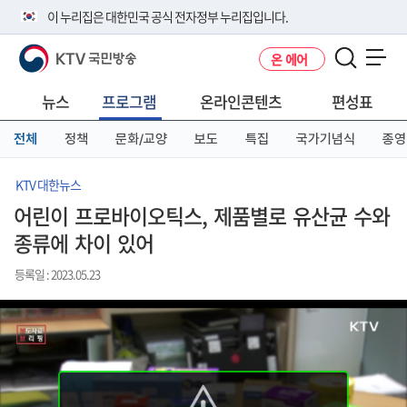
본
메
전
이 누리집은 대한민국 공식 전자정부 누리집입니다.
문
뉴
체
바
바
메
KTV 국민방송
온 에어
로
로
뉴
공식 누리집 주소 확인하기
메뉴 열기
가
가
바
go.kr 주소를 사용하는 누리집은 대한민국 정부기관이 관리하는 누리집입
기
기
로
뉴스
프로그램
온라인콘텐츠
편성표
니다.
가
이밖에 or.kr 또는 .kr등 다른 도메인 주소를 사용하고 있다면 아래 URL에
기
전체
정책
문화/교양
보도
특집
국가기념식
종영
서 도메인 주소를 확인해 보세요
운영중인 공식 누리집보기
KTV 대한뉴스
어린이 프로바이오틱스, 제품별로 유산균 수와
종류에 차이 있어
등록일 : 2023.05.23