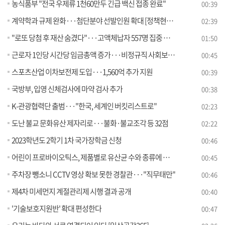
농식품부 "전국 우제류 1천60만두 긴급 백신 접종 완료"
00:39
계약학과 규제 완화···첨단분야 선발인원 확대 [정책현장+]
02:39
"로또 당첨 후 재산 숨겼다"···고액체납자 557명 집중 추적
01:50
근로자 1인당 시간당 임금총액 증가···비정규직 사회보험 가입률 ↑
00:45
스포츠산업 이차보전제 도입···1,560억 추가 지원
00:39
국방부, 입영 신체검사에 마약 검사 추가
00:38
K-관광협력단 출범···"한국, 세계인 버킷리스트로"
02:23
도난 불교 문화유산 제자리로···불화·불교조각 등 32점
02:22
2023학년도 2학기 1차 국가장학금 신청
00:46
어린이 프로바이오틱스, 제품별로 유산균 수와 종류에 차이 있어
00:45
주차장 뺑소니 CCTV 영상 확보 못한 경찰관···"직무태만"
00:46
제4차 미세먼지 계절관리제 시행 결과 공개
00:40
'기술보호지원반' 확대 편성한다
00:47