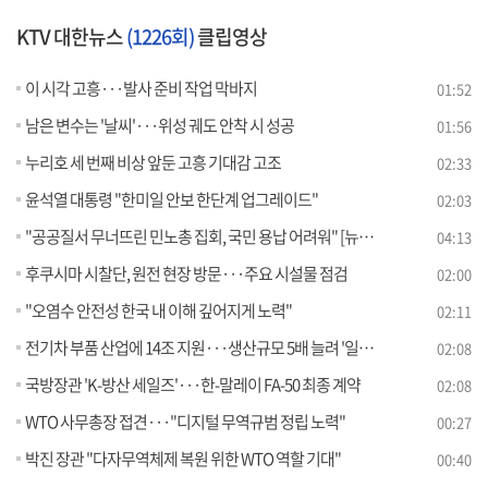
KTV 대한뉴스
(1226회)
클립영상
이 시각 고흥···발사 준비 작업 막바지
01:52
남은 변수는 '날씨'···위성 궤도 안착 시 성공
01:56
누리호 세 번째 비상 앞둔 고흥 기대감 고조
02:33
윤석열 대통령 "한미일 안보 한단계 업그레이드"
02:03
"공공질서 무너뜨린 민노총 집회, 국민 용납 어려워" [뉴스의 맥]
04:13
후쿠시마 시찰단, 원전 현장 방문···주요 시설물 점검
02:00
"오염수 안전성 한국 내 이해 깊어지게 노력"
02:11
전기차 부품 산업에 14조 지원···생산규모 5배 늘려 '일감확보'
02:08
국방장관 'K-방산 세일즈'···한-말레이 FA-50 최종 계약
02:08
WTO 사무총장 접견···"디지털 무역규범 정립 노력"
00:27
박진 장관 "다자무역체제 복원 위한 WTO 역할 기대"
00:40