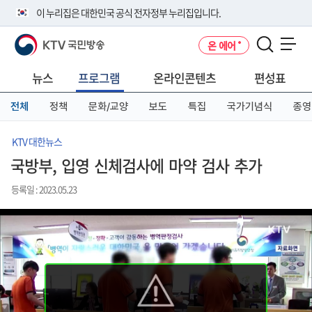
본
메
전
이 누리집은 대한민국 공식 전자정부 누리집입니다.
문
뉴
체
바
바
메
KTV 국민방송
온 에어
로
로
뉴
공식 누리집 주소 확인하기
메뉴 열기
가
가
바
go.kr 주소를 사용하는 누리집은 대한민국 정부기관이 관리하는 누리집입
기
기
로
뉴스
프로그램
온라인콘텐츠
편성표
니다.
가
이밖에 or.kr 또는 .kr등 다른 도메인 주소를 사용하고 있다면 아래 URL에
기
전체
정책
문화/교양
보도
특집
국가기념식
종영
서 도메인 주소를 확인해 보세요
운영중인 공식 누리집보기
KTV 대한뉴스
국방부, 입영 신체검사에 마약 검사 추가
등록일 : 2023.05.23