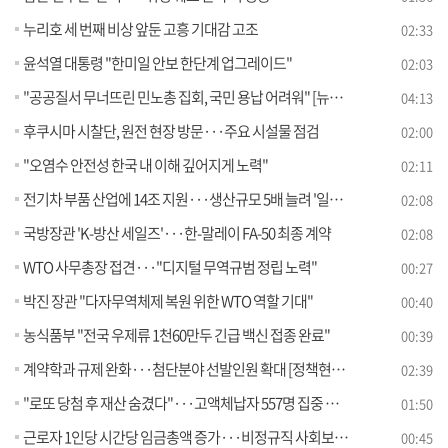
누리호 세 번째 비상 앞둔 고흥 기대감 고조
02:33
윤석열 대통령 "한미일 안보 한단계 업그레이드"
02:03
"공공질서 무너뜨린 민노총 집회, 국민 용납 어려워" [뉴스의 맥]
04:13
후쿠시마 시찰단, 원전 현장 방문···주요 시설물 점검
02:00
"오염수 안전성 한국 내 이해 깊어지게 노력"
02:11
전기차 부품 산업에 14조 지원···생산규모 5배 늘려 '일감확보'
02:08
국방장관 'K-방산 세일즈'···한-말레이 FA-50 최종 계약
02:08
WTO 사무총장 접견···"디지털 무역규범 정립 노력"
00:27
박진 장관 "다자무역체제 복원 위한 WTO 역할 기대"
00:40
농식품부 "전국 우제류 1천60만두 긴급 백신 접종 완료"
00:39
계약학과 규제 완화···첨단분야 선발인원 확대 [정책현장+]
02:39
"로또 당첨 후 재산 숨겼다"···고액체납자 557명 집중 추적
01:50
근로자 1인당 시간당 임금총액 증가···비정규직 사회보험 가입률 ↑
00:45