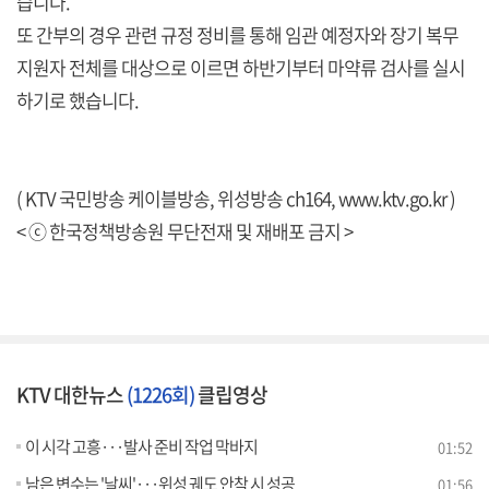
습니다.
또 간부의 경우 관련 규정 정비를 통해 임관 예정자와 장기 복무
지원자 전체를 대상으로 이르면 하반기부터 마약류 검사를 실시
하기로 했습니다.
( KTV 국민방송 케이블방송, 위성방송 ch164,
www.ktv.go.kr
)
< ⓒ 한국정책방송원 무단전재 및 재배포 금지 >
KTV 대한뉴스
(1226회)
클립영상
이 시각 고흥···발사 준비 작업 막바지
01:52
남은 변수는 '날씨'···위성 궤도 안착 시 성공
01:56