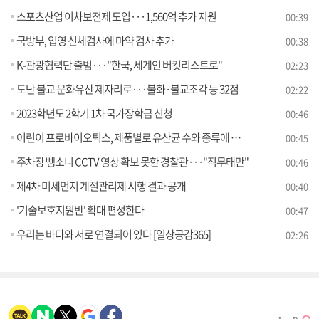
스포츠산업 이차보전제 도입···1,560억 추가 지원
00:39
국방부, 입영 신체검사에 마약 검사 추가
00:38
K-관광협력단 출범···"한국, 세계인 버킷리스트로"
02:23
도난 불교 문화유산 제자리로···불화·불교조각 등 32점
02:22
2023학년도 2학기 1차 국가장학금 신청
00:46
어린이 프로바이오틱스, 제품별로 유산균 수와 종류에 차이 있어
00:45
주차장 뺑소니 CCTV 영상 확보 못한 경찰관···"직무태만"
00:46
제4차 미세먼지 계절관리제 시행 결과 공개
00:40
'기술보호지원반' 확대 편성한다
00:47
우리는 바다와 서로 연결되어 있다 [일상공감365]
02:26