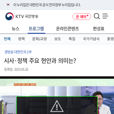
본
메
전
이 누리집은 대한민국 공식 전자정부 누리집입니다.
문
뉴
체
바
바
메
KTV 국민방송
온 에어
로
로
뉴
공식 누리집 주소 확인하기
메뉴 열기
가
가
바
go.kr 주소를 사용하는 누리집은 대한민국 정부기관이 관리하는 누리집입
기
기
로
뉴스
프로그램
온라인콘텐츠
편성표
니다.
가
이밖에 or.kr 또는 .kr등 다른 도메인 주소를 사용하고 있다면 아래 URL에
기
전체
정책
문화/교양
보도
특집
국가기념식
종영
서 도메인 주소를 확인해 보세요
운영중인 공식 누리집보기
생방송 대한민국 1부
시사·정책 주요 현안과 의미는?
등록일 : 2023.05.26