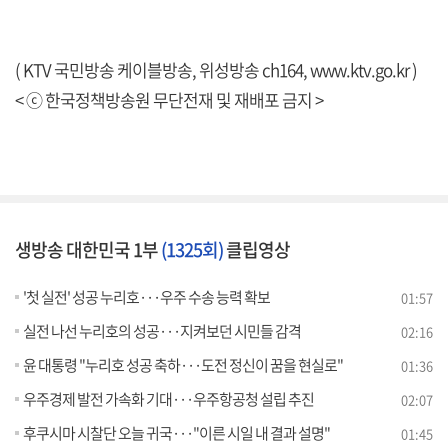
( KTV 국민방송 케이블방송, 위성방송 ch164,
www.ktv.go.kr
)
< ⓒ 한국정책방송원 무단전재 및 재배포 금지 >
생방송 대한민국 1부
(1325회)
클립영상
'첫 실전' 성공 누리호···우주 수송 능력 확보
01:57
실전 나선 누리호의 성공···지켜보던 시민들 감격
02:16
윤 대통령 "누리호 성공 축하···도전 정신이 꿈을 현실로"
01:36
우주경제 발전 가속화 기대···우주항공청 설립 추진
02:07
후쿠시마 시찰단 오늘 귀국···"이른 시일 내 결과 설명"
01:45