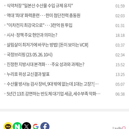
식약처장 "일본산 수산물 수입 규제 유지"
01:59
역대 '최대' 화력훈련···한미 첨단전력 총동원
02:03
"이차전지 최강국으로"···3천억 원 투입
01:31
시사·정책 주요 현안과 의미는?
18:18
살림살이 최저가에 바꾸는 방법! [돈이 보이는 VCR]
03:37
국정브리핑 (23. 05. 26. 10시)
02:34
진정한 지방시대 본격화···주요 성과와 과제는?
15:52
누리호 위성 교신결과 발표
13:25
수산물 방사능 검사 장비, 9대 밖에 없는데 1대는 고장? [정책 바로보기]
05:07
5년간 13조 감면하는 반도체 대기업 세금, 세수부족 악화된다? [정책 바로보기]
06:38