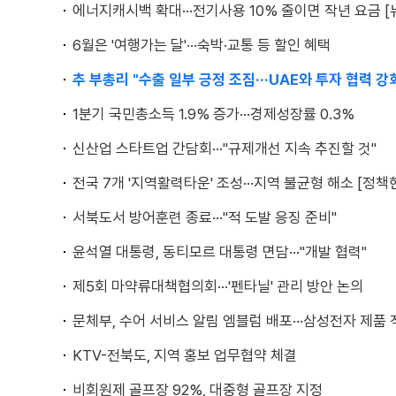
에너지캐시백 확대···전기사용 10% 줄이면 작년 요금 [
6월은 '여행가는 달'···숙박·교통 등 할인 혜택
추 부총리 "수출 일부 긍정 조짐···UAE와 투자 협력 강
1분기 국민총소득 1.9% 증가···경제성장률 0.3%
신산업 스타트업 간담회···"규제개선 지속 추진할 것"
전국 7개 '지역활력타운' 조성···지역 불균형 해소 [정책
서북도서 방어훈련 종료···"적 도발 응징 준비"
윤석열 대통령, 동티모르 대통령 면담···"개발 협력"
제5회 마약류대책협의회···'펜타닐' 관리 방안 논의
문체부, 수어 서비스 알림 엠블럼 배포···삼성전자 제품
KTV-전북도, 지역 홍보 업무협약 체결
비회원제 골프장 92%, 대중형 골프장 지정