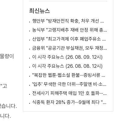
최신뉴스
행안부 "방재안전직 확충, 처우 개선 등 위한 제도개선 추진"
농식부 "고랭지배추 재배 안정 위해 총력···배추가격 점차 안정세"
산업부 "최고가격제 이후 폐업주유소 증가? 사실 아냐"
금융위 "공공기관 부실채권, 모두 재정으로 보전되는 것 아냐"
 물량이
이 시각 주요뉴스 (26. 08. 09. 12시)
이 시각 주요뉴스 (26. 08. 08. 12시)
"복잡한 웹툰·웹소설 환불···증빙서류 요구까지"
'입추' 무색한 극한 더위···주말엔 비·소나기
"고
전세사기 피해주택 매입 1만 호 돌파···피해 지원 속도
식중독 환자 28% 증가···9월에 최다 "입추 방심 금물"
했습니다.
니다.