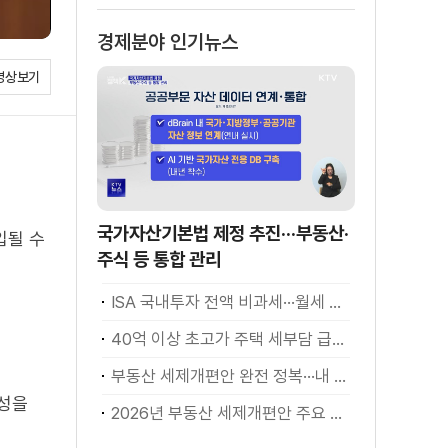
경제분야 인기뉴스
영상보기
국가자산기본법 제정 추진···부동산·
입될 수
주식 등 통합 관리
ISA 국내투자 전액 비과세···월세 세액공제 확대
40억 이상 초고가 주택 세부담 급증···실수요자 보호 강화
부동산 세제개편안 완전 정복···내 세금 어떻게 달라지나? [K-정책 사용법]
능성을
2026년 부동산 세제개편안 주요 현안 팩트체크 [K-정책 사용법]