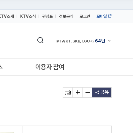
KTV소개
KTV소식
편성표
정보공개
로그인
모바일
164번
스카이라이프
검색
64번
채널안내 펼쳐
IPTV(KT, SKB, LGU+)
164번
스카이라이프
64번
IPTV(KT, SKB, LGU+)
츠
이용자 참여
164번
스카이라이프
공유