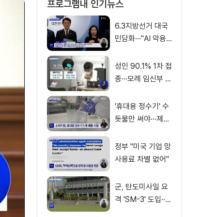
프로그램내 인기뉴스
6.3지방선거 대국
민담화···"AI 악용
가짜뉴스 처벌"
성인 90.1% 1차 접
종···모레 임신부 사
전예약
'휴대용 정수기' 수
돗물만 써야···제품
별 성능 차이
정부 "미국 기업 망
사용료 차별 없어"
군, 탄도미사일 요
격 'SM-3' 도입···
이지스함 탑재