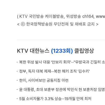
( KTV 국민방송 케이블방송, 위성방송 ch164,
www.
< ⓒ 한국정책방송원 무단전재 및 재배포 금지 >
KTV 대한뉴스
(1233회)
클립영상
북한 위성 발사 대응 '안보리 회의'···"우방국과 긴밀히 
정부, 독자 대북 제재···북한 해커 조직 '김수키'
한미, 사이버보안 공동지침 마련
윤 대통령, 초대 보훈부 장관에 박민식 현 보훈처장 임명
5월 소비자물가 3.3% 상승···19개월 만에 최저