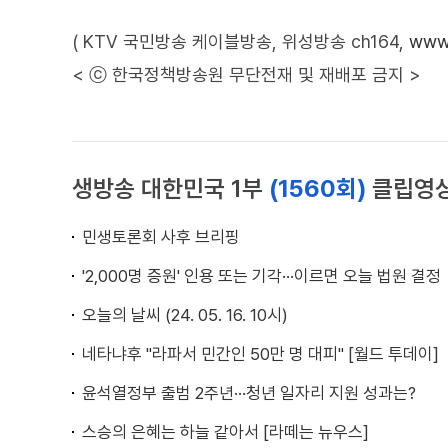
( KTV 국민방송 케이블방송, 위성방송 ch164,
www.
< ⓒ 한국정책방송원 무단전재 및 재배포 금지 >
생방송 대한민국 1부
(1560회)
클립영
민생토론회 사후 브리핑
'2,000명 증원' 인용 또는 기각···이르면 오늘 법원 결정
오늘의 날씨 (24. 05. 16. 10시)
네타냐후 "라파서 민간인 50만 명 대피" [월드 투데이]
윤석열정부 출범 2주년···청년 일자리 지원 성과는?
스승의 은혜는 하늘 같아서 [라떼는 뉴우스]