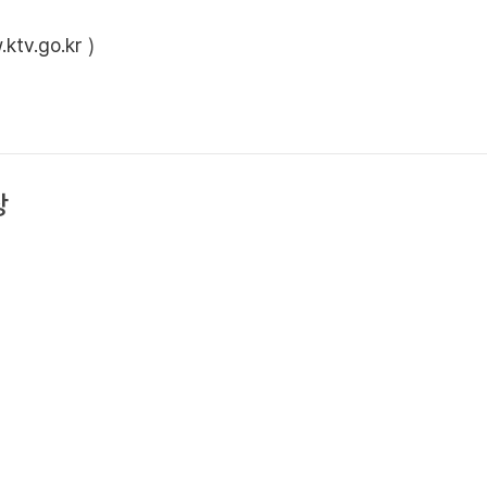
ktv.go.kr
)
상