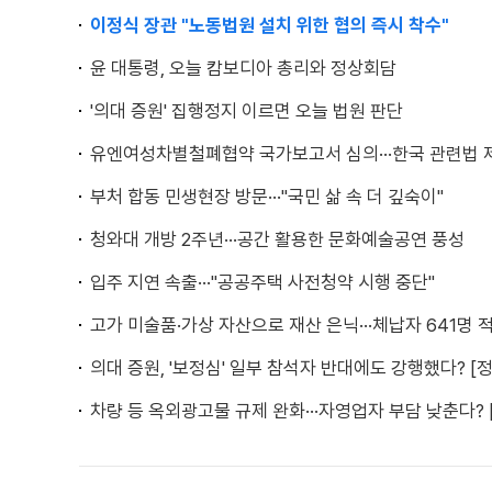
이정식 장관 "노동법원 설치 위한 협의 즉시 착수"
윤 대통령, 오늘 캄보디아 총리와 정상회담
'의대 증원' 집행정지 이르면 오늘 법원 판단
유엔여성차별철폐협약 국가보고서 심의···한국 관련법 
부처 합동 민생현장 방문···"국민 삶 속 더 깊숙이"
청와대 개방 2주년···공간 활용한 문화예술공연 풍성
입주 지연 속출···"공공주택 사전청약 시행 중단"
고가 미술품·가상 자산으로 재산 은닉···체납자 641명 
의대 증원, '보정심' 일부 참석자 반대에도 강행했다? [
차량 등 옥외광고물 규제 완화···자영업자 부담 낮춘다?