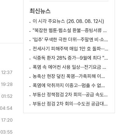
최신뉴스
이 시각 주요뉴스 (26. 08. 08. 12시)
"복잡한 웹툰·웹소설 환불···증빙서류 요구까지"
'입추' 무색한 극한 더위···주말엔 비·소나기
전세사기 피해주택 매입 1만 호 돌파···피해 지원 속도
식중독 환자 28% 증가···9월에 최다 "입추 방심 금물"
폭염 속 에어컨 사용 일상···전기요금 줄이려면?
12:37
농축산 현장 덮친 폭염···가축피해 이틀 새 28만 마리↑
19:28
폭염에 악취까지 이중고···멈출 수 없는 필수노동
부동산 정책점검 2차 회의···공급 속도전 본격화하나
01:52
부동산 점검 2차 회의···수도권 공급대책 논의
04:54
17:20
03:55