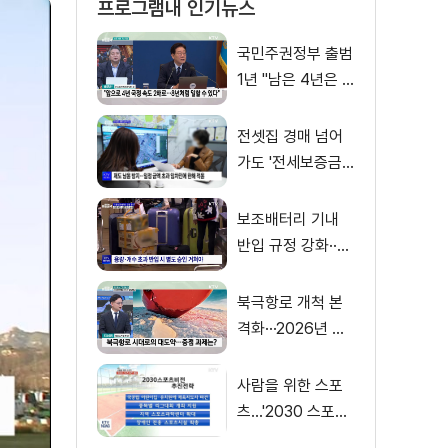
프로그램내 인기뉴스
국민주권정부 출범
1년 "남은 4년은 8
년처럼"
전셋집 경매 넘어
가도 '전세보증금'
먼저 돌려받는다
보조배터리 기내
반입 규정 강화··
·'수량·보관 제한'
북극항로 개척 본
격화···2026년 해
양수산부 업무계획
은?
사람을 위한 스포
츠…'2030 스포츠
비전' 공개