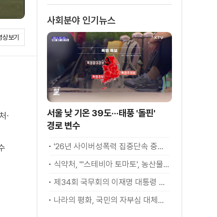
사회분야 인기뉴스
영상보기
서울 낮 기온 39도···태풍 '돌핀'
처·
경로 변수
'26년 사이버성폭력 집중단속 중간성과 발표···향후 추진계획은?
수
식약처, "'스테비아 토마토', 농산물 아닌 가공식품"
제34회 국무회의 이재명 대통령 모두발언
나라의 평화, 국민의 자부심 대체불가 대한민국 이재명 대통령 모두말씀