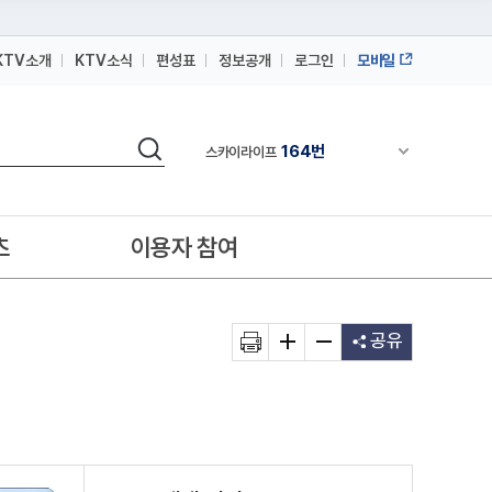
KTV소개
KTV소식
편성표
정보공개
로그인
모바일
164번
스카이라이프
검색
64번
채널안내 펼쳐
IPTV(KT, SKB, LGU+)
164번
스카이라이프
64번
IPTV(KT, SKB, LGU+)
츠
이용자 참여
164번
스카이라이프
공유