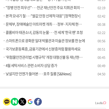
"장병 안전 최우선"···전군 재난안전 주요 지휘관 회의 개최
02:19
본격 모내기 철···"쌀값 안정 선제적 대응" [정책현장+]
02:42
문체부, 장애예술인 아트마켓 개최···정부·지자체 현장구매 지원
00:38
콜롬비아 태권소녀, 감동의 눈물···전 세계 '한국 팬' 초청
02:22
스마트폰으로 광화문 일대 박물관과 미술관 정보를 한 눈에
00:56
국가보훈등록증, 금융기관에서 신분증처럼 활용하세요
00:51
'위험물안전관리법 시행규칙' 개정 대형산불 등 재난현장 동원차량 현장 주유 허용
00:45
4월 세탁서비스 관련 소비자 상담 증가
00:49
낯설지만 언젠가 들어본···호주 질롱 [S&News]
04:50