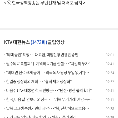
< ⓒ 한국정책방송원 무단전재 및 재배포 금지 >
KTV 대한뉴스
(1473회)
클립영상
'의대 증원' 확정···대교협, 대입전형 변경안 승인
02:01
필수의료 특별회계·지역의료기금 신설···"과감히 투자"
02:41
"비대면 진료 크게 늘어···외국 의사 당장 투입 없어" [뉴스의 맥]
02:54
한일중 정상회의 개최···"협력 체재 정상화"
02:52
다음주 UAE 대통령 첫 국빈방문···"원전·방산 협력 확대"
02:41
한국, 다음 달 '안보리 의장국'···'러북 무기거래' 겨냥 독자제재
02:11
납북 고교생 송환기원비 제막···"북, 전향적으로 호응해야"
00:38
가격 급등 '김' 6월에도 할인···성수기 물가 관리
02:25