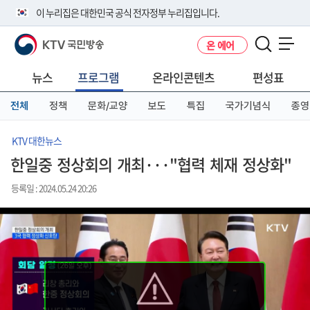
본
메
전
이 누리집은 대한민국 공식 전자정부 누리집입니다.
문
뉴
체
바
바
메
KTV 국민방송
온 에어
로
로
뉴
공식 누리집 주소 확인하기
메뉴 열기
가
가
바
go.kr 주소를 사용하는 누리집은 대한민국 정부기관이 관리하는 누리집입
기
기
로
뉴스
프로그램
온라인콘텐츠
편성표
니다.
가
이밖에 or.kr 또는 .kr등 다른 도메인 주소를 사용하고 있다면 아래 URL에
기
전체
정책
문화/교양
보도
특집
국가기념식
종영
서 도메인 주소를 확인해 보세요
운영중인 공식 누리집보기
KTV 대한뉴스
한일중 정상회의 개최···"협력 체재 정상화"
등록일 : 2024.05.24 20:26