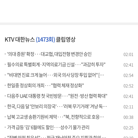
KTV 대한뉴스
(1473회)
클립영상
'의대 증원' 확정···대교협, 대입전형 변경안 승인
02:01
필수의료 특별회계·지역의료기금 신설···"과감히 투자"
02:41
"비대면 진료 크게 늘어···외국 의사 당장 투입 없어" [뉴스의 맥]
02:54
한일중 정상회의 개최···"협력 체재 정상화"
02:52
다음주 UAE 대통령 첫 국빈방문···"원전·방산 협력 확대"
02:41
한국, 다음 달 '안보리 의장국'···'러북 무기거래' 겨냥 독자제재
02:11
납북 고교생 송환기원비 제막···"북, 전향적으로 호응해야"
00:38
가격 급등 '김' 6월에도 할인···성수기 물가 관리
02:25
"장병 안전 최우선"···전군 재난안전 주요 지휘관 회의 개최
02:19