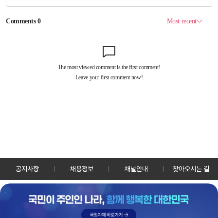
공지사항
채용정보
채널안내
찾아오시는 길
30128 세종특별자치시 정부2청사로 13 한국정책방송원 KTV
TEL: 044-204-8000
Copyrightⓒ KTV 국민방송 All Rights Reserved.