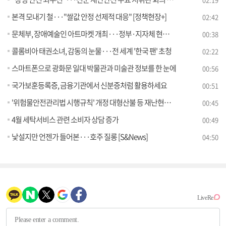
본격 모내기 철···"쌀값 안정 선제적 대응" [정책현장+]
02:42
문체부, 장애예술인 아트마켓 개최···정부·지자체 현장구매 지원
00:38
콜롬비아 태권소녀, 감동의 눈물···전 세계 '한국 팬' 초청
02:22
스마트폰으로 광화문 일대 박물관과 미술관 정보를 한 눈에
00:56
국가보훈등록증, 금융기관에서 신분증처럼 활용하세요
00:51
'위험물안전관리법 시행규칙' 개정 대형산불 등 재난현장 동원차량 현장 주유 허용
00:45
4월 세탁서비스 관련 소비자 상담 증가
00:49
낯설지만 언젠가 들어본···호주 질롱 [S&News]
04:50