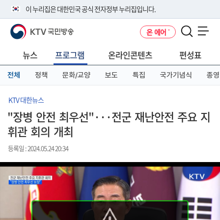
본
메
전
이 누리집은 대한민국 공식 전자정부 누리집입니다.
문
뉴
체
바
바
메
KTV 국민방송
온 에어
로
로
뉴
공식 누리집 주소 확인하기
메뉴 열기
가
가
바
go.kr 주소를 사용하는 누리집은 대한민국 정부기관이 관리하는 누리집입
기
기
로
뉴스
프로그램
온라인콘텐츠
편성표
니다.
가
이밖에 or.kr 또는 .kr등 다른 도메인 주소를 사용하고 있다면 아래 URL에
기
전체
정책
문화/교양
보도
특집
국가기념식
종영
서 도메인 주소를 확인해 보세요
운영중인 공식 누리집보기
KTV 대한뉴스
"장병 안전 최우선"···전군 재난안전 주요 지
휘관 회의 개최
등록일 : 2024.05.24 20:34