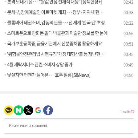
본격 모내기 철···"쌀값 안정 선제적 대응" [정책현장+]
02:42
문체부, 장애예술인 아트마켓 개최···정부·지자체 현장구매 지원
00:38
콜롬비아 태권소녀, 감동의 눈물···전 세계 '한국 팬' 초청
02:22
스마트폰으로 광화문 일대 박물관과 미술관 정보를 한 눈에
00:56
국가보훈등록증, 금융기관에서 신분증처럼 활용하세요
00:51
'위험물안전관리법 시행규칙' 개정 대형산불 등 재난현장 동원차량 현장 주유 허용
00:45
4월 세탁서비스 관련 소비자 상담 증가
00:49
낯설지만 언젠가 들어본···호주 질롱 [S&News]
04:50