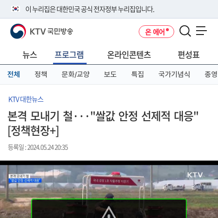
본
메
전
이 누리집은 대한민국 공식 전자정부 누리집입니다.
문
뉴
체
바
바
메
KTV 국민방송
온 에어
로
로
뉴
공식 누리집 주소 확인하기
메뉴 열기
가
가
바
go.kr 주소를 사용하는 누리집은 대한민국 정부기관이 관리하는 누리집입
기
기
로
뉴스
프로그램
온라인콘텐츠
편성표
니다.
가
이밖에 or.kr 또는 .kr등 다른 도메인 주소를 사용하고 있다면 아래 URL에
기
전체
정책
문화/교양
보도
특집
국가기념식
종영
서 도메인 주소를 확인해 보세요
운영중인 공식 누리집보기
KTV 대한뉴스
본격 모내기 철···"쌀값 안정 선제적 대응"
[정책현장+]
등록일 : 2024.05.24 20:35