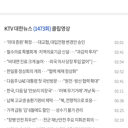
KTV 대한뉴스
(1473회)
클립영상
'의대 증원' 확정···대교협, 대입전형 변경안 승인
02:01
필수의료 특별회계·지역의료기금 신설···"과감히 투자"
02:41
"비대면 진료 크게 늘어···외국 의사 당장 투입 없어" [뉴스의 맥]
02:54
한일중 정상회의 개최···"협력 체재 정상화"
02:52
다음주 UAE 대통령 첫 국빈방문···"원전·방산 협력 확대"
02:41
한국, 다음 달 '안보리 의장국'···'러북 무기거래' 겨냥 독자제재
02:11
납북 고교생 송환기원비 제막···"북, 전향적으로 호응해야"
00:38
가격 급등 '김' 6월에도 할인···성수기 물가 관리
02:25
"장병 안전 최우선"···전군 재난안전 주요 지휘관 회의 개최
02:19