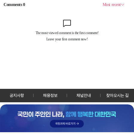
공지사항
채용정보
채널안내
찾아오시는 길
30128 세종특별자치시 정부2청사로 13 한국정책방송원 KTV
TEL: 044-204-8000
Copyrightⓒ KTV 국민방송 All Rights Reserved.
PC버전
앱 다운로드