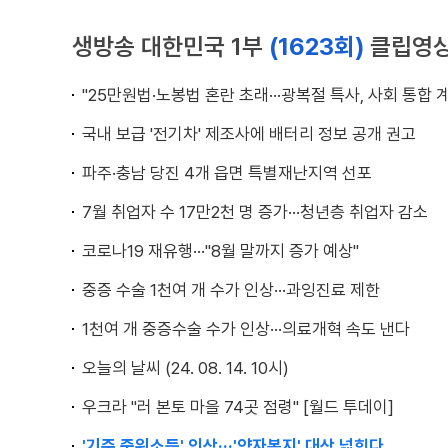
생방송 대한민국 1부
(1623회)
클립영
"25만원법·노봉법 혼란 초래···광복절 특사, 사회 통합 
국내 보급 '전기차' 제조사에 배터리 정보 공개 권고
파주·충남 당진 4개 읍면 특별재난지역 선포
7월 취업자 수 17만2천 명 증가···청년층 취업자 감소
코로나19 재유행···"8월 말까지 증가 예상"
중증 수술 1천여 개 수가 인상···과잉진료 제한
1천여 개 중증수술 수가 인상···의료개혁 속도 낸다
오늘의 날씨 (24. 08. 14. 10시)
우크라 "러 본토 마을 74곳 점령" [월드 투데이]
'기준 중위소득' 인상···'약자복지' 대상 넓힌다