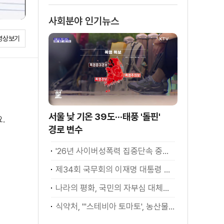
사회분야 인기뉴스
영상보기
서울 낮 기온 39도···태풍 '돌핀'
.
경로 변수
'26년 사이버성폭력 집중단속 중간성과 발표···향후 추진계획은?
제34회 국무회의 이재명 대통령 모두발언
나라의 평화, 국민의 자부심 대체불가 대한민국 이재명 대통령 모두말씀
식약처, "'스테비아 토마토', 농산물 아닌 가공식품"