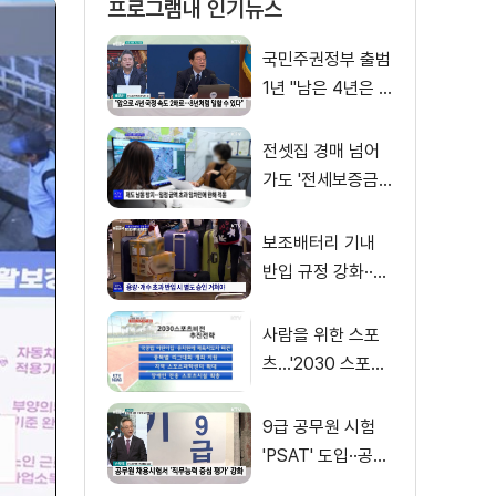
프로그램내 인기뉴스
국민주권정부 출범
1년 "남은 4년은 8
년처럼"
전셋집 경매 넘어
가도 '전세보증금'
먼저 돌려받는다
보조배터리 기내
반입 규정 강화··
·'수량·보관 제한'
사람을 위한 스포
츠…'2030 스포츠
비전' 공개
9급 공무원 시험
'PSAT' 도입··공정
채용 위한 변화는?