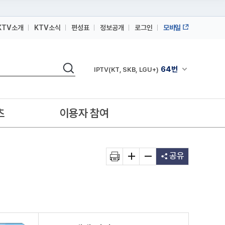
KTV소개
KTV소식
편성표
정보공개
로그인
모바일
164번
스카이라이프
검색
64번
채널안내 펼쳐
IPTV(KT, SKB, LGU+)
164번
스카이라이프
64번
IPTV(KT, SKB, LGU+)
츠
이용자 참여
164번
스카이라이프
공유