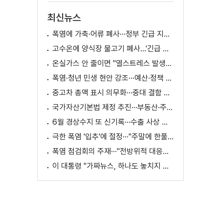
최신뉴스
폭염에 가축·어류 폐사···정부 긴급 지원책 마련
고수온에 양식장 물고기 폐사...'긴급 방류' 지원
온실가스 안 줄이면 "열스트레스 발생일 29배 증가"
폭염·청년 민생 현안 강조···예산·정책 방향 제시
중고차 총액 표시 의무화···중대 결함 시 '계약 해제'
국가자산기본법 제정 추진···부동산·주식 등 통합 관리
6월 경상수지 또 신기록···수출 사상 첫 1천억 달러
극한 폭염 '입추'에 절정···"주말에 한풀 꺾인다"
폭염 점검회의 주재···"전방위적 대응체계 가동"
이 대통령 "가짜뉴스, 하나도 놓치지 말고 바로잡아야"