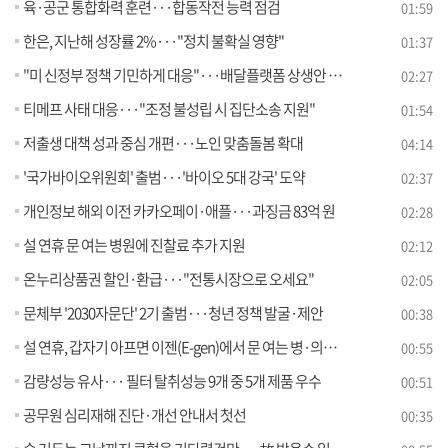
육·공군 통합화력 훈련···합동작전 능력 점검
01:59
한은, 지난해 성장률 2%···"정치 불확실 영향"
01:37
"미 신정부 정책 기민하게 대응"···배달플랫폼 상생안 발표
02:27
티메프 사태 대응···"조정 불성립 시 집단소송 지원"
01:54
저출생 대책 성과 중심 개편···노인 맞춤돌봄 확대
04:14
'국가바이오위원회' 출범···'바이오 5대 강국' 도약
02:37
개인정보 해외 이전 카카오페이·애플···과징금 83억 원
02:28
설 연휴 문 여는 병원에 진찰료 추가 지원
02:12
온누리상품권 할인·환급···"전통시장으로 오세요"
02:05
문체부 '2030자문단' 2기 출범···청년 정책 발굴·제안
00:38
설 연휴, 갑자기 아프면 이젠(E-gen)에서 문 여는 병·의원 찾으세요
00:55
감량성능 유사··· 필터 탈취성능 9개 중 5개 제품 우수
00:51
공무원 심리재해 진단·개선 안내서 첫선
00:35