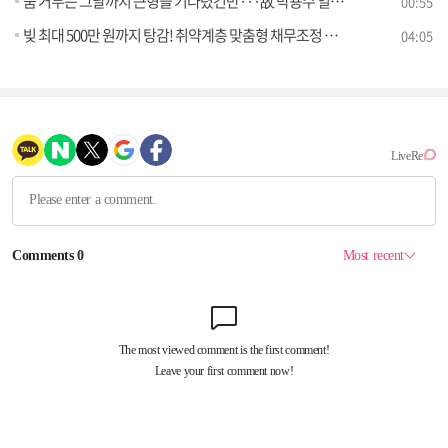
숨 거두는 그날까지 큰형을 기다렸건만···故 박용수 일병, 안타까움 속 가족의 품으로
00:55
빚 최대 500만 원까지 탕감! 취약계층 맞춤형 채무조정 지원 강화 [클릭K+]
04:05