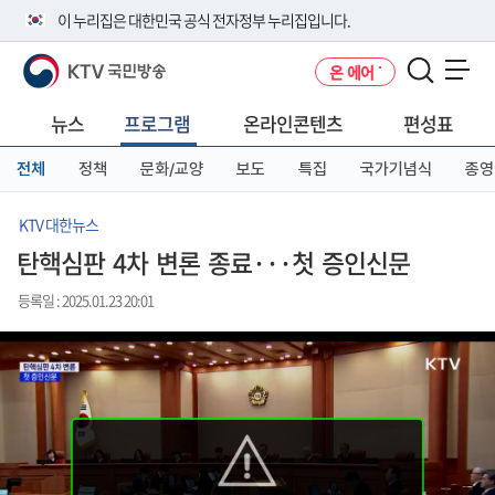
본
메
전
이 누리집은 대한민국 공식 전자정부 누리집입니다.
문
뉴
체
바
바
메
KTV 국민방송
온 에어
로
로
뉴
공식 누리집 주소 확인하기
메뉴 열기
가
가
바
go.kr 주소를 사용하는 누리집은 대한민국 정부기관이 관리하는 누리집입
기
기
로
뉴스
프로그램
온라인콘텐츠
편성표
니다.
가
이밖에 or.kr 또는 .kr등 다른 도메인 주소를 사용하고 있다면 아래 URL에
기
전체
정책
문화/교양
보도
특집
국가기념식
종영
서 도메인 주소를 확인해 보세요
운영중인 공식 누리집보기
KTV 대한뉴스
탄핵심판 4차 변론 종료···첫 증인신문
등록일 : 2025.01.23 20:01