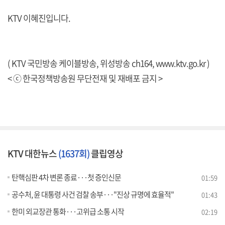
KTV 이혜진입니다.
( KTV 국민방송 케이블방송, 위성방송 ch164,
www.ktv.go.kr
)
< ⓒ 한국정책방송원 무단전재 및 재배포 금지 >
KTV 대한뉴스
(1637회)
클립영상
탄핵심판 4차 변론 종료···첫 증인신문
01:59
공수처, 윤 대통령 사건 검찰 송부···"진상 규명에 효율적"
01:43
한미 외교장관 통화···고위급 소통 시작
02:19