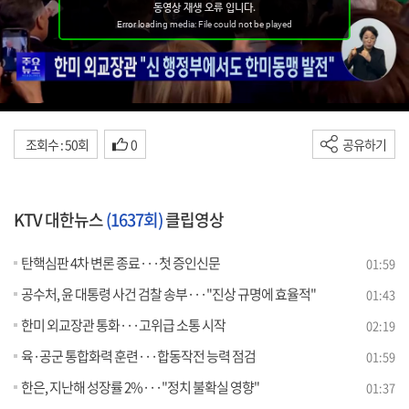
조회수 : 50회
0
공유하기
KTV 대한뉴스
(1637회)
클립영상
탄핵심판 4차 변론 종료···첫 증인신문
01:59
공수처, 윤 대통령 사건 검찰 송부···"진상 규명에 효율적"
01:43
한미 외교장관 통화···고위급 소통 시작
02:19
육·공군 통합화력 훈련···합동작전 능력 점검
01:59
한은, 지난해 성장률 2%···"정치 불확실 영향"
01:37