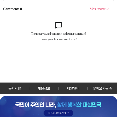
공지사항
채용정보
채널안내
찾아오시는 길
30128 세종특별자치시 정부2청사로 13 한국정책방송원 KTV
TEL: 044-204-8000
Copyrightⓒ KTV 국민방송 All Rights Reserved.