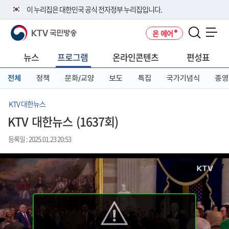
본
메
전
이 누리집은 대한민국 공식 전자정부 누리집입니다.
문
뉴
체
바
바
메
KTV 국민방송
온 에어
로
로
뉴
공식 누리집 주소 확인하기
메뉴 열기
가
가
바
go.kr 주소를 사용하는 누리집은 대한민국 정부기관이 관리하는 누리집입
기
기
로
뉴스
프로그램
온라인콘텐츠
편성표
니다.
가
이밖에 or.kr 또는 .kr등 다른 도메인 주소를 사용하고 있다면 아래 URL에
기
전체
정책
문화/교양
보도
특집
국가기념식
종영
서 도메인 주소를 확인해 보세요
운영중인 공식 누리집보기
KTV 대한뉴스
KTV 대한뉴스 (1637회)
등록일 : 2025.01.23 20:53