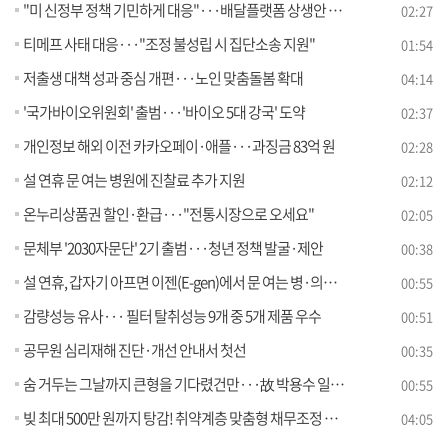
"미 신정부 정책 기민하게 대응"···배달플랫폼 상생안 발표
02:27
티메프 사태 대응···"조정 불성립 시 집단소송 지원"
01:54
저출생 대책 성과 중심 개편···노인 맞춤돌봄 확대
04:14
'국가바이오위원회' 출범···'바이오 5대 강국' 도약
02:37
개인정보 해외 이전 카카오페이·애플···과징금 83억 원
02:28
설 연휴 문 여는 병원에 진찰료 추가 지원
02:12
온누리상품권 할인·환급···"전통시장으로 오세요"
02:05
문체부 '2030자문단' 2기 출범···청년 정책 발굴·제안
00:38
설 연휴, 갑자기 아프면 이젠(E-gen)에서 문 여는 병·의원 찾으세요
00:55
감량성능 유사··· 필터 탈취성능 9개 중 5개 제품 우수
00:51
공무원 심리재해 진단·개선 안내서 첫선
00:35
숨 거두는 그날까지 큰형을 기다렸건만···故 박용수 일병, 안타까움 속 가족의 품으로
00:55
빚 최대 500만 원까지 탕감! 취약계층 맞춤형 채무조정 지원 강화 [클릭K+]
04:05