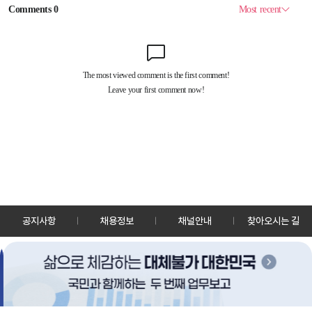
공지사항
채용정보
채널안내
찾아오시는 길
30128 세종특별자치시 정부2청사로 13 한국정책방송원 KTV
TEL: 044-204-8000
Copyrightⓒ KTV 국민방송 All Rights Reserved.
PC버전
앱 다운로드