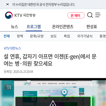
본
메
전
이 누리집은 대한민국 공식 전자정부 누리집입니다.
문
뉴
체
바
바
메
KTV 국민방송
온 에어
로
로
뉴
공식 누리집 주소 확인하기
메뉴 열기
가
가
바
go.kr 주소를 사용하는 누리집은 대한민국 정부기관이 관리하는 누리집입
기
기
로
뉴스
프로그램
온라인콘텐츠
편성표
니다.
가
이밖에 or.kr 또는 .kr등 다른 도메인 주소를 사용하고 있다면 아래 URL에
기
전체
정책
문화/교양
보도
특집
국가기념식
종영
서 도메인 주소를 확인해 보세요
운영중인 공식 누리집보기
KTV 대한뉴스
설 연휴, 갑자기 아프면 이젠(E-gen)에서 문
여는 병·의원 찾으세요
등록일 : 2025.01.23 20:04