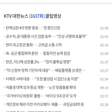
KTV 대한뉴스
(1637회)
클립영상
탄핵심판 4차 변론 종료···첫 증인신문
01:59
공수처, 윤 대통령 사건 검찰 송부···"진상 규명에 효율적"
01:43
한미 외교장관 통화···고위급 소통 시작
02:19
육·공군 통합화력 훈련···합동작전 능력 점검
01:59
한은, 지난해 성장률 2%···"정치 불확실 영향"
01:37
"미 신정부 정책 기민하게 대응"···배달플랫폼 상생안 발표
02:27
티메프 사태 대응···"조정 불성립 시 집단소송 지원"
01:54
저출생 대책 성과 중심 개편···노인 맞춤돌봄 확대
04:14
'국가바이오위원회' 출범···'바이오 5대 강국' 도약
02:37
개인정보 해외 이전 카카오페이·애플···과징금 83억 원
02:28