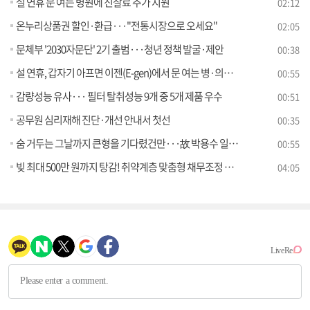
설 연휴 문 여는 병원에 진찰료 추가 지원
02:12
온누리상품권 할인·환급···"전통시장으로 오세요"
02:05
문체부 '2030자문단' 2기 출범···청년 정책 발굴·제안
00:38
설 연휴, 갑자기 아프면 이젠(E-gen)에서 문 여는 병·의원 찾으세요
00:55
감량성능 유사··· 필터 탈취성능 9개 중 5개 제품 우수
00:51
공무원 심리재해 진단·개선 안내서 첫선
00:35
숨 거두는 그날까지 큰형을 기다렸건만···故 박용수 일병, 안타까움 속 가족의 품으로
00:55
빚 최대 500만 원까지 탕감! 취약계층 맞춤형 채무조정 지원 강화 [클릭K+]
04:05