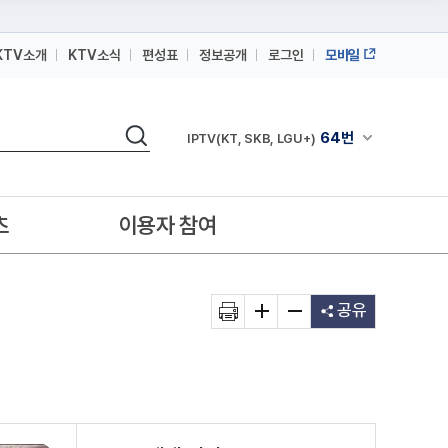
KTV소개
KTV소식
편성표
정보공개
로그인
모바일
164번
스카이라이프
검색
64번
채널안내 펼쳐
IPTV(KT, SKB, LGU+)
164번
스카이라이프
64번
IPTV(KT, SKB, LGU+)
츠
이용자 참여
164번
스카이라이프
공유