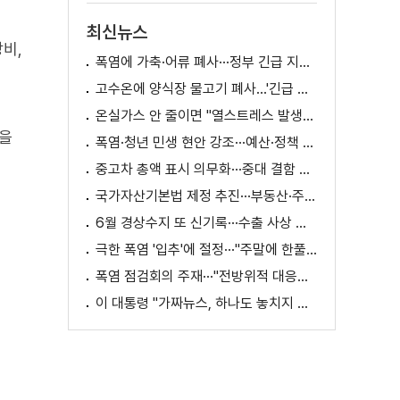
최신뉴스
비,
폭염에 가축·어류 폐사···정부 긴급 지원책 마련
고수온에 양식장 물고기 폐사...'긴급 방류' 지원
온실가스 안 줄이면 "열스트레스 발생일 29배 증가"
탄을
폭염·청년 민생 현안 강조···예산·정책 방향 제시
중고차 총액 표시 의무화···중대 결함 시 '계약 해제'
국가자산기본법 제정 추진···부동산·주식 등 통합 관리
6월 경상수지 또 신기록···수출 사상 첫 1천억 달러
극한 폭염 '입추'에 절정···"주말에 한풀 꺾인다"
폭염 점검회의 주재···"전방위적 대응체계 가동"
이 대통령 "가짜뉴스, 하나도 놓치지 말고 바로잡아야"