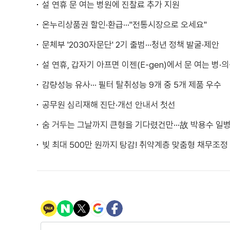
설 연휴 문 여는 병원에 진찰료 추가 지원
온누리상품권 할인·환급···"전통시장으로 오세요"
문체부 '2030자문단' 2기 출범···청년 정책 발굴·제안
설 연휴, 갑자기 아프면 이젠(E-gen)에서 문 여는 병·
감량성능 유사··· 필터 탈취성능 9개 중 5개 제품 우수
공무원 심리재해 진단·개선 안내서 첫선
숨 거두는 그날까지 큰형을 기다렸건만···故 박용수 일병
빚 최대 500만 원까지 탕감! 취약계층 맞춤형 채무조정 