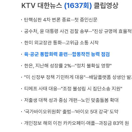
KTV 대한뉴스
(1637회)
클립영상
탄핵심판 4차 변론 종료···첫 증인신문
공수처, 윤 대통령 사건 검찰 송부···"진상 규명에 효율적
한미 외교장관 통화···고위급 소통 시작
육·공군 통합화력 훈련···합동작전 능력 점검
한은, 지난해 성장률 2%···"정치 불확실 영향"
"미 신정부 정책 기민하게 대응"···배달플랫폼 상생안 
티메프 사태 대응···"조정 불성립 시 집단소송 지원"
저출생 대책 성과 중심 개편···노인 맞춤돌봄 확대
'국가바이오위원회' 출범···'바이오 5대 강국' 도약
개인정보 해외 이전 카카오페이·애플···과징금 83억 원