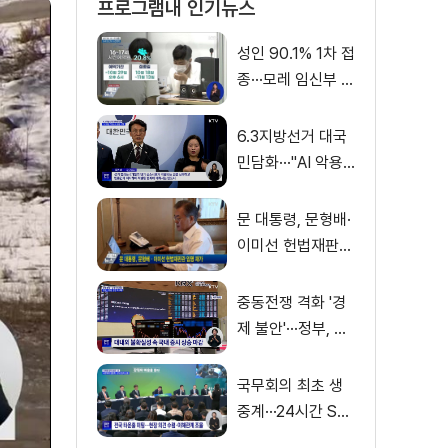
프로그램내 인기뉴스
성인 90.1% 1차 접
종···모레 임신부 사
전예약
6.3지방선거 대국
민담화···"AI 악용
가짜뉴스 처벌"
문 대통령, 문형배·
이미선 헌법재판관
임명 재가
중동전쟁 격화 '경
제 불안'···정부, 금
융·수출입 영향 최
소화
국무회의 최초 생
중계···24시간 SN
S 밀착소통