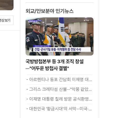
외교/안보분야 인기뉴스
영상보기
국방방첩본부 등 3개 조직 창설
···"어두운 방첩사 결별"
아르헨티나 동포 간담회 이재명 대통령 모두발언
그리스 크레타섬 산불···"악몽 같았다" [월드 투데이]
이재명 대통령 칠레 방문 공식환영식
대한민국 '황금시대'의 서막···미국·남미 순방 성과 총정리 [정.주.행]