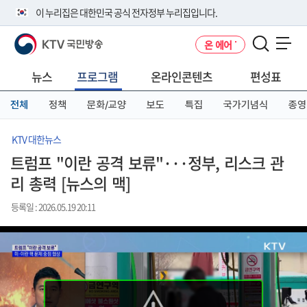
본
메
전
이 누리집은 대한민국 공식 전자정부 누리집입니다.
문
뉴
체
바
바
메
KTV 국민방송
온 에어
로
로
뉴
공식 누리집 주소 확인하기
메뉴 열기
가
가
바
go.kr 주소를 사용하는 누리집은 대한민국 정부기관이 관리하는 누리집입
기
기
로
뉴스
프로그램
온라인콘텐츠
편성표
니다.
가
이밖에 or.kr 또는 .kr등 다른 도메인 주소를 사용하고 있다면 아래 URL에
기
전체
정책
문화/교양
보도
특집
국가기념식
종영
서 도메인 주소를 확인해 보세요
운영중인 공식 누리집보기
KTV 대한뉴스
트럼프 "이란 공격 보류"···정부, 리스크 관
리 총력 [뉴스의 맥]
등록일 : 2026.05.19 20:11