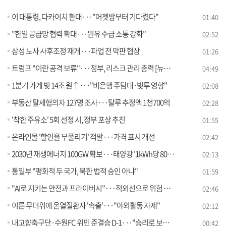
이 대통령, 다카이치 환대···"어젯밤부터 기다렸다"
01:40
"한일 공급망 협력 확대···원유 수급 소통 강화"
02:52
삼성 노사 사후조정 재개···파업 전 막판 협상
01:26
트럼프 "이란 공격 보류"···정부, 리스크 관리 총력 [뉴스의 맥]
04:49
1분기 가계 빚 14조 원↑···"비은행 주담대·빚투 영향"
02:08
부동산 탈세혐의자 127명 조사···탈루 추정액 1천700억
02:28
'착한 주유소' 5회 선정 시, 정부 포상 추진
01:55
온라인몰 '할인율 부풀리기' 적발···가격 표시 개선
02:42
2030년 재생에너지 100GW 확보···태양광 '1kWh당 80원' 목표
02:13
통일부 "평화적 두 국가, 북한 법적 승인 아냐"
01:59
"AI로 지키는 안전과 프라이버시"···적외선으로 위험 감지
02:46
이른 무더위에 온열질환자 '속출'···"야외활동 자제"
02:12
내고향축구단·수원FC 위민 준결승 D-1···"승리로 보답할 것"
00:42