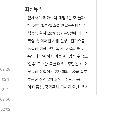
최신뉴스
전세사기 피해주택 매입 1만 호 돌파···피해 지원 속도
"복잡한 웹툰·웹소설 환불···증빙서류 요구까지"
식중독 환자 28% 증가···9월에 최다 "입추 방심 금물"
폭염 속 에어컨 사용 일상···전기요금 줄이려면?
농축산 현장 덮친 폭염···가축피해 이틀 새 28만 마리↑
폭염에 악취까지 이중고···멈출 수 없는 필수노동
'입추' 무색한 극한 더위···주말엔 비·소나기
02:29
부동산 정책점검 2차 회의···공급 속도전 본격화하나
02:11
부동산 점검 2차 회의···수도권 공급대책 논의
이 대통령, 국가폭력 피해자 오찬···"책임지고 치유"
01:41
02:56
02:02