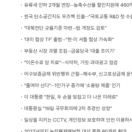
유류세 인하 2개월 연장···농축수산물 할인지원에 460
한국 탄소공간지도 우즈벡 진출···"국토교통 R&D 첫 수
"대북전단 규율기준 마련···법 개정도 검토"
'대미 협상 TF' 출범···"한·미 셔틀 협상 가속화"
부동산 시장 과열 조짐···금융당국 '대출 조이기'
"이온수로 암 치료"···식약처, 거짓·과대광고 점검
어구보증금제 위반행위 근절···해수부, 신고포상금제 운
"줄여야 산다"···1인가구 증가에 '소용량 제품' 인기
이 대통령 "한일, 두 손을 맞잡고 더 나은 미래로"
대통령실 "19일 국무회의에 2차 추경안 상정"
일상을 지키는 CCTV, 개인정보 보호하며 안전 이용하
2027년까지 농작물재해보험 대상 품목 80개로 확대