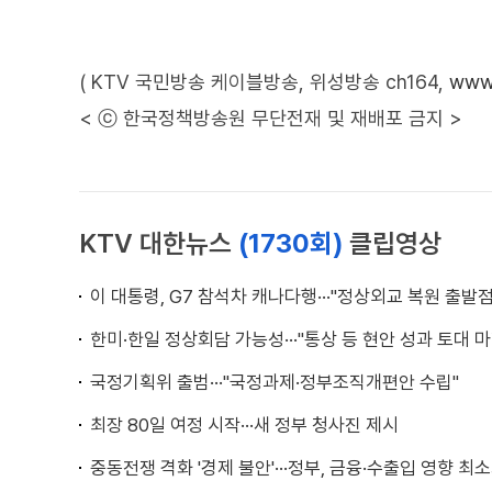
( KTV 국민방송 케이블방송, 위성방송 ch164,
www.
< ⓒ 한국정책방송원 무단전재 및 재배포 금지 >
KTV 대한뉴스
(1730회)
클립영상
이 대통령, G7 참석차 캐나다행···"정상외교 복원 출발점
한미·한일 정상회담 가능성···"통상 등 현안 성과 토대 마
국정기획위 출범···"국정과제·정부조직개편안 수립"
최장 80일 여정 시작···새 정부 청사진 제시
중동전쟁 격화 '경제 불안'···정부, 금융·수출입 영향 최