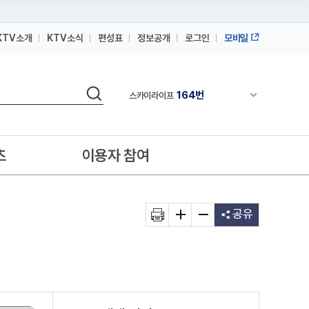
KTV소개
KTV소식
편성표
정보공개
로그인
모바일
164번
스카이라이프
64번
IPTV(KT, SKB, LGU+)
검색
164번
채널안내 펼쳐
스카이라이프
64번
IPTV(KT, SKB, LGU+)
164번
스카이라이프
츠
이용자 참여
공유