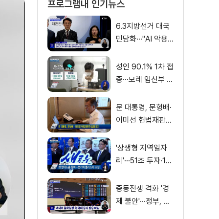
프로그램내 인기뉴스
6.3지방선거 대국
민담화···"AI 악용
가짜뉴스 처벌"
성인 90.1% 1차 접
종···모레 임신부 사
전예약
문 대통령, 문형배·
이미선 헌법재판관
임명 재가
'상생형 지역일자
리'···51조 투자·13
만 명 고용
중동전쟁 격화 '경
제 불안'···정부, 금
융·수출입 영향 최