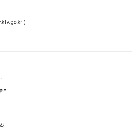
ktv.go.kr
)
"
련"
소화