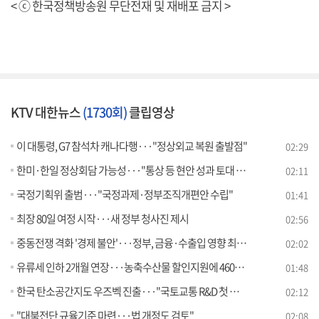
< ⓒ 한국정책방송원 무단전재 및 재배포 금지 >
KTV 대한뉴스
(1730회)
클립영상
이 대통령, G7 참석차 캐나다행···"정상외교 복원 출발점"
02:29
한미·한일 정상회담 가능성···"통상 등 현안 성과 토대 마련"
02:11
국정기획위 출범···"국정과제·정부조직개편안 수립"
01:41
최장 80일 여정 시작···새 정부 청사진 제시
02:56
중동전쟁 격화 '경제 불안'···정부, 금융·수출입 영향 최소화
02:02
유류세 인하 2개월 연장···농축수산물 할인지원에 460억 원
01:48
한국 탄소공간지도 우즈벡 진출···"국토교통 R&D 첫 수출"
02:12
"대북전단 규율기준 마련···법 개정도 검토"
02:08