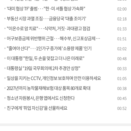
'대미 협상 TF' 출범···"한·미 셔틀 협상 가속화"
02:00
부동산 시장 과열 조짐···금융당국 '대출 조이기'
02:18
"이온수로 암 치료"···식약처, 거짓·과대광고 점검
01:33
어구보증금제 위반행위 근절···해수부, 신고포상금제 운영
01:51
"줄여야 산다"···1인가구 증가에 '소용량 제품' 인기
02:02
이 대통령 "한일, 두 손을 맞잡고 더 나은 미래로"
00:48
대통령실 "19일 국무회의에 2차 추경안 상정"
00:33
일상을 지키는 CCTV, 개인정보 보호하며 안전 이용하세요
01:05
2027년까지 농작물재해보험 대상 품목 80개로 확대
00:38
청소년 자원봉사, 은행 앱에서도 신청한다
00:45
친구에게 '취업 자신감'을 선물하세요
00:52