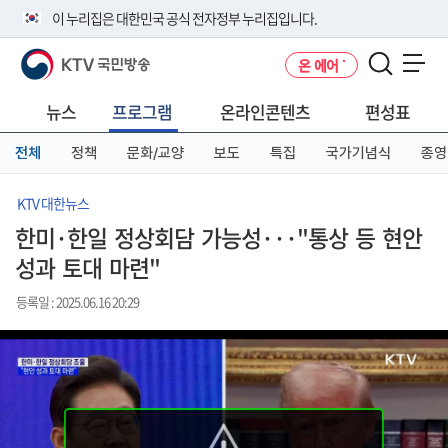
본
메
전
이 누리집은 대한민국 공식 전자정부 누리집입니다.
문
뉴
체
바
바
메
KTV 국민방송
온 에어
로
로
뉴
공식 누리집 주소 확인하기
메뉴 열기
가
가
바
go.kr 주소를 사용하는 누리집은 대한민국 정부기관이 관리하는 누리집입
기
기
로
뉴스
프로그램
온라인콘텐츠
편성표
니다.
가
이밖에 or.kr 또는 .kr등 다른 도메인 주소를 사용하고 있다면 아래 URL에
기
전체
정책
문화/교양
보도
특집
국가기념식
종영
서 도메인 주소를 확인해 보세요
운영중인 공식 누리집보기
KTV 대한뉴스
한미·한일 정상회담 가능성···"통상 등 현안
성과 토대 마련"
등록일 : 2025.06.16 20:29