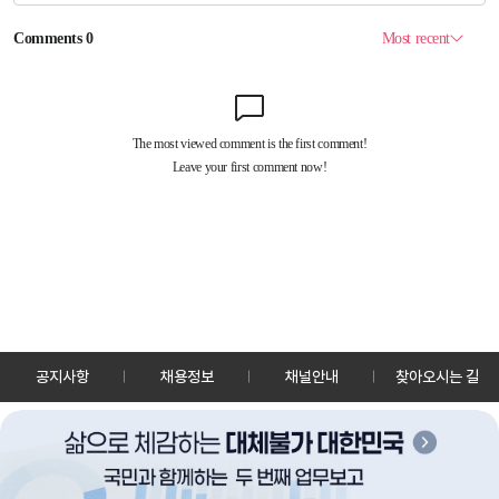
공지사항
채용정보
채널안내
찾아오시는 길
30128 세종특별자치시 정부2청사로 13 한국정책방송원 KTV
TEL: 044-204-8000
Copyrightⓒ KTV 국민방송 All Rights Reserved.