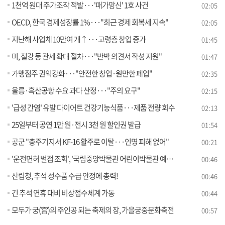
1천억 원대 주가조작 적발···'패가망신' 1호 사건
02:05
OECD, 한국 경제성장률 1%···"최근 경제 회복세 지속"
02:05
지난해 사업체 10만여 개↑···고령층 창업 증가
01:45
미, 철강 등 관세 확대 절차···"반박 의견서 작성 지원"
01:47
가맹점주 권익강화···"안전한 창업·원만한 폐업"
02:35
울릉·흑산공항 수요 과다 산정···"주의 요구"
02:15
'급성 간염' 유발 다이어트 건강기능식품···제품 전량 회수
02:13
25일부터 공연 1만 원·전시 3천 원 할인권 발급
01:54
공군 "충주기지서 KF-16 활주로 이탈···인명 피해 없어"
00:21
'운전면허 벌점 조회', '국립중앙박물관 어린이박물관 예약' 민간 앱으로 이용하세요
00:46
산림청, 추석 성수품 수급 안정에 총력!
00:46
긴 추석 연휴 대비 비상접수체계 가동
00:44
모두가 궁(宮)의 주인공 되는 축제의 장, 가을궁중문화축전
00:57