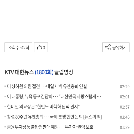
조회수 : 42회
0
공유하기
KTV 대한뉴스
(1800회)
클립영상
미 상하원 의원 접견···내일 새벽 유엔총회 연설
02:29
이 대통령, 뉴욕 동포간담회···"대한민국 자랑스럽게 만들 것"
02:01
한미일 외교장관 "한반도 비핵화 원칙 견지"
01:57
창설 80주년 유엔총회···국제 분쟁 현안 논의 [뉴스의 맥]
03:46
금융투자상품 불완전판매 예방···투자자 권익 보호
01:29