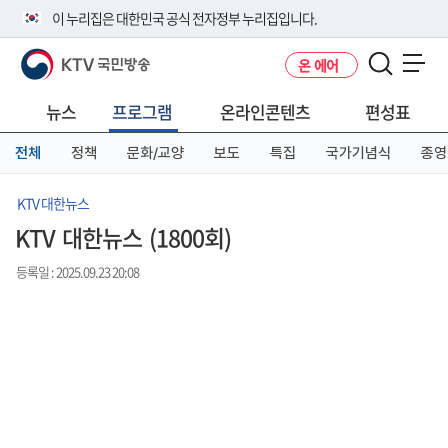
본
메
전
이 누리집은 대한민국 공식 전자정부 누리집입니다.
문
뉴
체
바
바
메
KTV 국민방송
온 에어
로
로
뉴
공식 누리집 주소 확인하기
메뉴 열기
가
가
바
go.kr 주소를 사용하는 누리집은 대한민국 정부기관이 관리하는 누리집입
기
기
로
뉴스
프로그램
온라인콘텐츠
편성표
니다.
가
이밖에 or.kr 또는 .kr등 다른 도메인 주소를 사용하고 있다면 아래 URL에
기
전체
정책
문화/교양
보도
특집
국가기념식
종영
서 도메인 주소를 확인해 보세요
운영중인 공식 누리집보기
KTV 대한뉴스
KTV 대한뉴스 (1800회)
등록일 : 2025.09.23 20:08