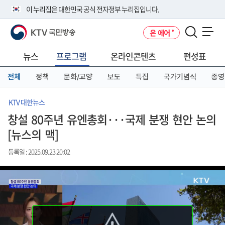
본
메
전
이 누리집은 대한민국 공식 전자정부 누리집입니다.
문
뉴
체
바
바
메
KTV 국민방송
온 에어
로
로
뉴
공식 누리집 주소 확인하기
메뉴 열기
가
가
바
go.kr 주소를 사용하는 누리집은 대한민국 정부기관이 관리하는 누리집입
기
기
로
뉴스
프로그램
온라인콘텐츠
편성표
니다.
가
이밖에 or.kr 또는 .kr등 다른 도메인 주소를 사용하고 있다면 아래 URL에
기
전체
정책
문화/교양
보도
특집
국가기념식
종영
서 도메인 주소를 확인해 보세요
운영중인 공식 누리집보기
KTV 대한뉴스
창설 80주년 유엔총회···국제 분쟁 현안 논의
[뉴스의 맥]
등록일 : 2025.09.23 20:02