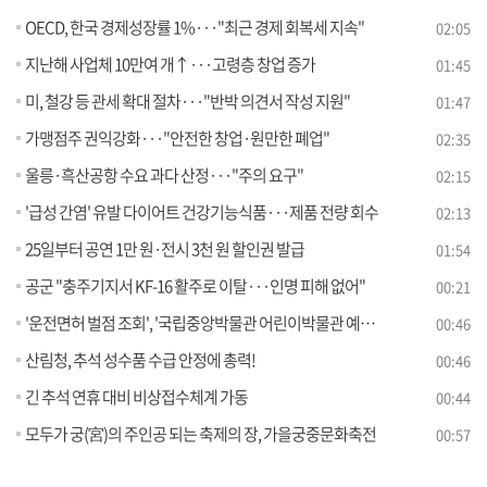
OECD, 한국 경제성장률 1%···"최근 경제 회복세 지속"
02:05
지난해 사업체 10만여 개↑···고령층 창업 증가
01:45
미, 철강 등 관세 확대 절차···"반박 의견서 작성 지원"
01:47
가맹점주 권익강화···"안전한 창업·원만한 폐업"
02:35
울릉·흑산공항 수요 과다 산정···"주의 요구"
02:15
'급성 간염' 유발 다이어트 건강기능식품···제품 전량 회수
02:13
25일부터 공연 1만 원·전시 3천 원 할인권 발급
01:54
공군 "충주기지서 KF-16 활주로 이탈···인명 피해 없어"
00:21
'운전면허 벌점 조회', '국립중앙박물관 어린이박물관 예약' 민간 앱으로 이용하세요
00:46
산림청, 추석 성수품 수급 안정에 총력!
00:46
긴 추석 연휴 대비 비상접수체계 가동
00:44
모두가 궁(宮)의 주인공 되는 축제의 장, 가을궁중문화축전
00:57