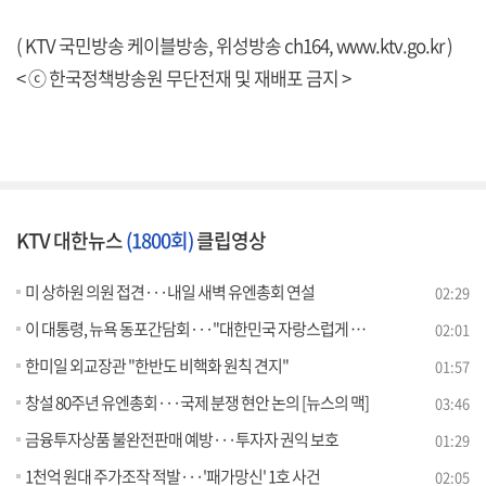
( KTV 국민방송 케이블방송, 위성방송 ch164,
www.ktv.go.kr
)
< ⓒ 한국정책방송원 무단전재 및 재배포 금지 >
KTV 대한뉴스
(1800회)
클립영상
미 상하원 의원 접견···내일 새벽 유엔총회 연설
02:29
이 대통령, 뉴욕 동포간담회···"대한민국 자랑스럽게 만들 것"
02:01
한미일 외교장관 "한반도 비핵화 원칙 견지"
01:57
창설 80주년 유엔총회···국제 분쟁 현안 논의 [뉴스의 맥]
03:46
금융투자상품 불완전판매 예방···투자자 권익 보호
01:29
1천억 원대 주가조작 적발···'패가망신' 1호 사건
02:05