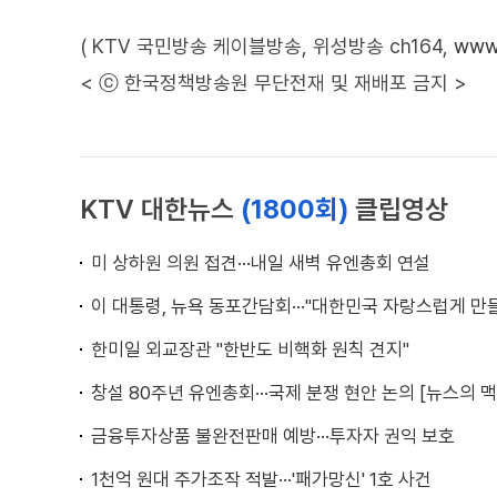
( KTV 국민방송 케이블방송, 위성방송 ch164,
www.
< ⓒ 한국정책방송원 무단전재 및 재배포 금지 >
KTV 대한뉴스
(1800회)
클립영상
미 상하원 의원 접견···내일 새벽 유엔총회 연설
이 대통령, 뉴욕 동포간담회···"대한민국 자랑스럽게 만들
한미일 외교장관 "한반도 비핵화 원칙 견지"
창설 80주년 유엔총회···국제 분쟁 현안 논의 [뉴스의 맥
금융투자상품 불완전판매 예방···투자자 권익 보호
1천억 원대 주가조작 적발···'패가망신' 1호 사건