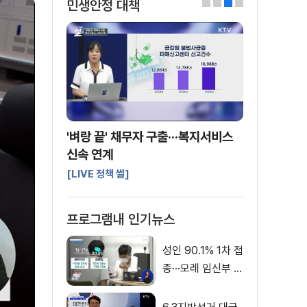
민생안정 대책
0
1
2
3
'벼랑 끝' 채무자 구출···복지서비스
신속 연계
[LIVE 정책 썰]
프로그램내 인기뉴스
성인 90.1% 1차 접
종···모레 임신부 사
전예약