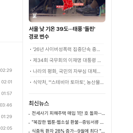
서울 낮 기온 39도···태풍 '돌핀'
경로 변수
'26년 사이버성폭력 집중단속 중간성과 발표···향후 추진계획은?
제34회 국무회의 이재명 대통령 모두발언
02:29
나라의 평화, 국민의 자부심 대체불가 대한민국 이재명 대통령 모두말씀
02:01
식약처, "'스테비아 토마토', 농산물 아닌 가공식품"
01:57
최신뉴스
03:46
전세사기 피해주택 매입 1만 호 돌파···피해 지원 속도
01:29
"복잡한 웹툰·웹소설 환불···증빙서류 요구까지"
02:05
식중독 환자 28% 증가···9월에 최다 "입추 방심 금물"