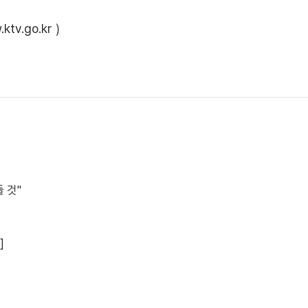
ktv.go.kr
)
 것"
]