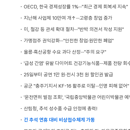
OECD, 한국 경제성장률 1%···"최근 경제 회복세 지속"
지난해 사업체 10만여 개↑···고령층 창업 증가
미, 철강 등 관세 확대 절차···"반박 의견서 작성 지원"
가맹점주 권익강화···"안전한 창업·원만한 폐업"
울릉·흑산공항 수요 과다 산정···"주의 요구"
'급성 간염' 유발 다이어트 건강기능식품···제품 전량 회
25일부터 공연 1만 원·전시 3천 원 할인권 발급
공군 "충주기지서 KF-16 활주로 이탈···인명 피해 없어"
'운전면허 벌점 조회', '국립중앙박물관 어린이박물관 예
산림청, 추석 성수품 수급 안정에 총력!
긴 추석 연휴 대비 비상접수체계 가동