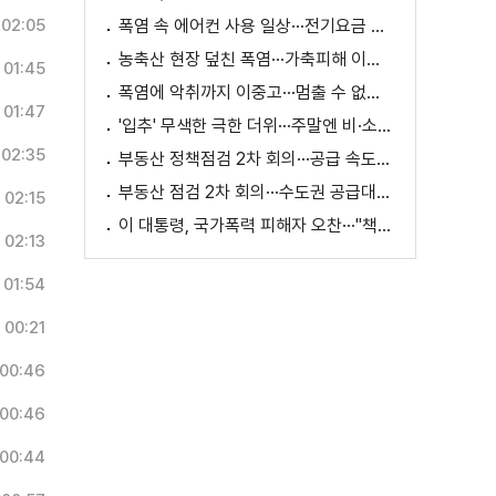
02:05
폭염 속 에어컨 사용 일상···전기요금 줄이려면?
농축산 현장 덮친 폭염···가축피해 이틀 새 28만 마리↑
01:45
폭염에 악취까지 이중고···멈출 수 없는 필수노동
01:47
'입추' 무색한 극한 더위···주말엔 비·소나기
02:35
부동산 정책점검 2차 회의···공급 속도전 본격화하나
부동산 점검 2차 회의···수도권 공급대책 논의
02:15
이 대통령, 국가폭력 피해자 오찬···"책임지고 치유"
02:13
01:54
00:21
00:46
00:46
00:44