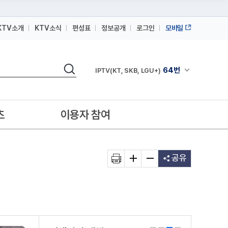
KTV소개
KTV소식
편성표
정보공개
로그인
모바일
164번
스카이라이프
검색
64번
채널안내 펼쳐
IPTV(KT, SKB, LGU+)
164번
스카이라이프
64번
IPTV(KT, SKB, LGU+)
츠
이용자 참여
164번
스카이라이프
공유