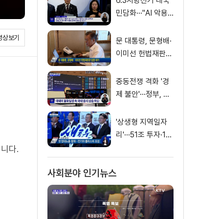
6.3지방선거 대국
민담화···"AI 악용
가짜뉴스 처벌"
영상보기
문 대통령, 문형배·
이미선 헌법재판관
임명 재가
중동전쟁 격화 '경
제 불안'···정부, 금
융·수출입 영향 최
소화
'상생형 지역일자
리'···51조 투자·13
만 명 고용
니다.
사회분야 인기뉴스