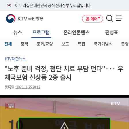
본
메
전
이 누리집은 대한민국 공식 전자정부 누리집입니다.
문
뉴
체
바
바
메
KTV 국민방송
온 에어
로
로
뉴
공식 누리집 주소 확인하기
메뉴 열기
가
가
바
go.kr 주소를 사용하는 누리집은 대한민국 정부기관이 관리하는 누리집입
기
기
로
뉴스
프로그램
온라인콘텐츠
편성표
니다.
가
이밖에 or.kr 또는 .kr등 다른 도메인 주소를 사용하고 있다면 아래 URL에
기
전체
정책
문화/교양
보도
특집
국가기념식
종영
서 도메인 주소를 확인해 보세요
운영중인 공식 누리집보기
KTV 대한뉴스
"노후 준비 걱정, 첨단 치료 부담 던다"··· 우
체국보험 신상품 2종 출시
등록일 : 2025.11.25 20:12