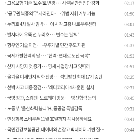
고용보험 기준 '보수'로 변경···시설물 안전진단 강화
02:17
'공무원 복종의무' 사라진다···위법 지휘 거부 가능
01:50
누리호 4차 발사 임박···이 시각 고흥 나로우주센터
03:01
발사대에 우뚝 선 누리호···변수는 '날씨'
01:43
항우연 기술 이전···우주개발 민간 주도 재편
01:37
국제개발협력의 날···"협력·연대로 도전 극복"
01:53
산재 사망자 첫 증가···영세 사업장 사고 잇따라
01:51
올겨울 미세먼지 악화 전망···석탄발전 최대 17기 중단
02:25
선박 사고 대응 점검···'레디코리아 4차 훈련' 실시
02:31
국방 장관, 스웨덴·노르웨이 방문···방산협력 논의
00:45
노동부, '울산화력 붕괴' HJ중공업 특별감독
00:31
민생회복 소비쿠폰 11월 30일까지 꼭 사용하세요
00:41
국민건강보험공단, 네이버와 손잡고 빅데이터 기반 질병 통계 대국민 서비스 시작
00:44