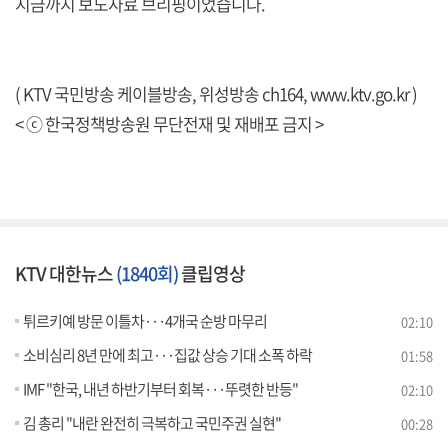
지금까지 보도자료 브리핑이었습니다.
( KTV 국민방송 케이블방송, 위성방송 ch164,
www.ktv.go.kr
)
< ⓒ 한국정책방송원 무단전재 및 재배포 금지 >
KTV 대한뉴스
(1840회)
클립영상
튀르키예 방문 이틀차···4개국 순방 마무리
02:10
소비심리 8년 만에 최고···집값 상승 기대 소폭 하락
01:58
IMF "한국, 내년 하반기부터 회복···뚜렷한 반등"
02:10
김 총리 "내란 완전히 극복하고 국민주권 실현"
00:28