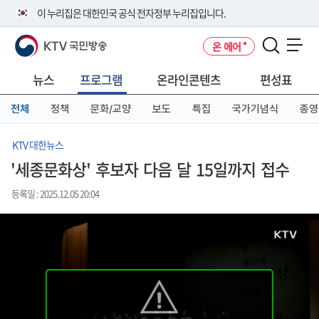
본
메
전
이 누리집은 대한민국 공식 전자정부 누리집입니다.
문
뉴
체
바
바
메
KTV 국민방송
온 에어
로
로
뉴
공식 누리집 주소 확인하기
메뉴 열기
가
가
바
go.kr 주소를 사용하는 누리집은 대한민국 정부기관이 관리하는 누리집입
기
기
로
뉴스
프로그램
온라인콘텐츠
편성표
니다.
가
이밖에 or.kr 또는 .kr등 다른 도메인 주소를 사용하고 있다면 아래 URL에
기
전체
정책
문화/교양
보도
특집
국가기념식
종영
서 도메인 주소를 확인해 보세요
운영중인 공식 누리집보기
KTV 대한뉴스
'세종문화상' 후보자 다음 달 15일까지 접수
등록일 : 2025.12.05 20:04