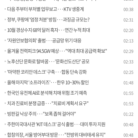
다음 주부터 부처별 업무보고···KTV 생중계
00:38
정부, 쿠팡에 '엄정 처분' 방침···과징금 규모는?
02:31
10월 경상수지 68억 달러 흑자···연간 누적 최대
02:20
'자원안보협의회' 출범···공급망 위기 대응
02:13
올겨울 전력피크 94.5GW 예상···"역대 최대 공급력 확보"
02:29
노후산단 문화로 탈바꿈···'문화선도산단' 공모
02:33
'마약판 코리안 데스크' 구축···합동 단속 강화
02:25
올해 마지막 '소프라이즈'···한우 10~30% 할인
01:48
한국인 유전체 AI로 분석해 치매 위험 조기 예측
01:55
치과 진료비 분쟁 급증···"치료비 계획서 요구"
01:53
빙판길 낙상 주의···"보폭 좁혀 걸어야"
01:22
주한미국대사관 'KIT 데스크' 공식 출범···대미 투자 지원
00:48
합참의장, 서울 방어부대 방문···"전방위 대비태세 유지"
00:48