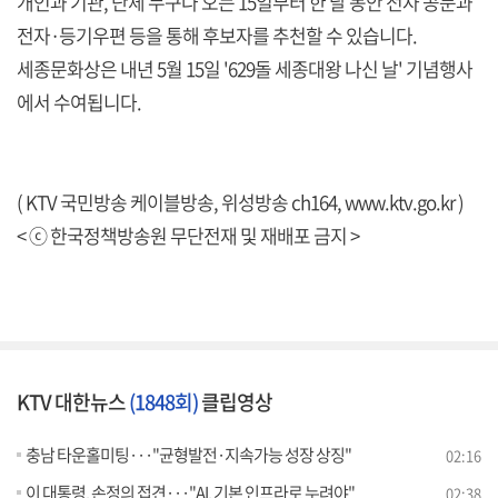
개인과 기관, 단체 누구나 오는 15일부터 한 달 동안 전자 공문과
전자·등기우편 등을 통해 후보자를 추천할 수 있습니다.
세종문화상은 내년 5월 15일 '629돌 세종대왕 나신 날' 기념행사
에서 수여됩니다.
( KTV 국민방송 케이블방송, 위성방송 ch164,
www.ktv.go.kr
)
< ⓒ 한국정책방송원 무단전재 및 재배포 금지 >
KTV 대한뉴스
(1848회)
클립영상
충남 타운홀미팅···"균형발전·지속가능 성장 상징"
02:16
이 대통령, 손정의 접견···"AI, 기본 인프라로 누려야"
02:38