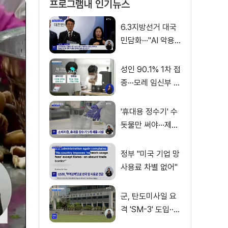
프로그램내 인기뉴스
6.3지방선거 대국
민담화···"AI 악용
가짜뉴스 처벌"
성인 90.1% 1차 접
종···모레 임신부 사
전예약
'휴대용 정수기' 수
돗물만 써야···제품
별 성능 차이
정부 "미국 기업 망
사용료 차별 없어"
군, 탄도미사일 요
격 'SM-3' 도입···
이지스함 탑재