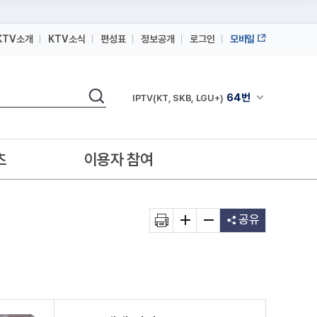
KTV소개
KTV소식
편성표
정보공개
로그인
모바일
164번
스카이라이프
검색
64번
채널안내 펼쳐
IPTV(KT, SKB, LGU+)
164번
스카이라이프
64번
IPTV(KT, SKB, LGU+)
츠
이용자 참여
164번
스카이라이프
공유