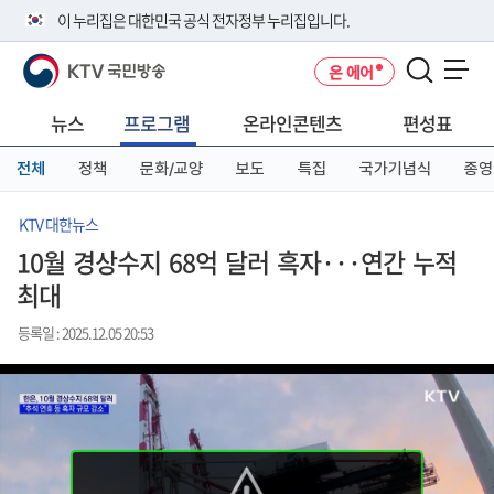
본
메
전
이 누리집은 대한민국 공식 전자정부 누리집입니다.
문
뉴
체
바
바
메
KTV 국민방송
온 에어
로
로
뉴
공식 누리집 주소 확인하기
메뉴 열기
가
가
바
go.kr 주소를 사용하는 누리집은 대한민국 정부기관이 관리하는 누리집입
기
기
로
뉴스
프로그램
온라인콘텐츠
편성표
니다.
가
이밖에 or.kr 또는 .kr등 다른 도메인 주소를 사용하고 있다면 아래 URL에
기
전체
정책
문화/교양
보도
특집
국가기념식
종영
서 도메인 주소를 확인해 보세요
운영중인 공식 누리집보기
KTV 대한뉴스
10월 경상수지 68억 달러 흑자···연간 누적
최대
등록일 : 2025.12.05 20:53