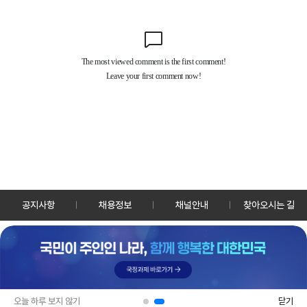
공지사항
채용정보
채널안내
찾아오시는 길
30128 세종특별자치시 정부2청사로 13 한국정책방송원 KTV
TEL: 044-204-8000
Copyrightⓒ KTV 국민방송 All Rights Reserved.
PC버전
앱 다운로드
오늘 하루 보지 않기
닫기