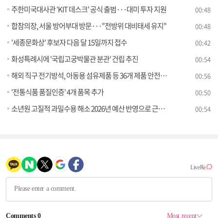
주한미국대사관 'KIT 데스크' 공식 출범···대미 투자 지원
00:48
합참의장, 서울 방어부대 방문···"전방위 대비태세 유지"
00:48
'세종문화상' 후보자 다음 달 15일까지 접수
00:42
화성특례시에 '국립고궁박물관 분관' 건립 추진
00:54
해외 직구 전기방석, 아동용 섬유제품 등 36개 제품 안전기준 부적합
00:56
'전통식품 품질인증' 4개 품목 추가
00:50
소년원 고질적 과밀수용 해소 2026년 예산 반영으로 근본적 해결책 마련
00:54