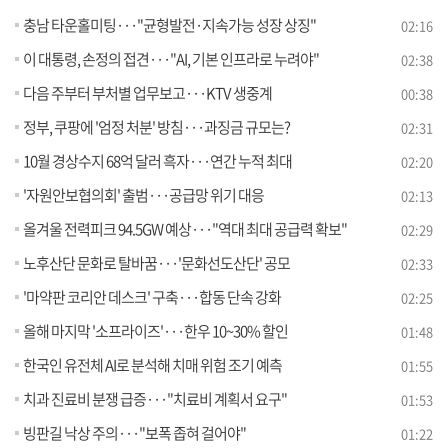
충남 타운홀미팅···"균형발전·지속가능 성장 상징"
02:16
이 대통령, 손정의 접견···"AI, 기본 인프라로 누려야"
02:38
다음 주부터 부처별 업무보고···KTV 생중계
00:38
정부, 쿠팡에 '엄정 처분' 방침···과징금 규모는?
02:31
10월 경상수지 68억 달러 흑자···연간 누적 최대
02:20
'자원안보협의회' 출범···공급망 위기 대응
02:13
올겨울 전력피크 94.5GW 예상···"역대 최대 공급력 확보"
02:29
노후산단 문화로 탈바꿈···'문화선도산단' 공모
02:33
'마약판 코리안 데스크' 구축···합동 단속 강화
02:25
올해 마지막 '소프라이즈'···한우 10~30% 할인
01:48
한국인 유전체 AI로 분석해 치매 위험 조기 예측
01:55
치과 진료비 분쟁 급증···"치료비 계획서 요구"
01:53
빙판길 낙상 주의···"보폭 좁혀 걸어야"
01:22